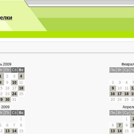
делки
ь 2009
Феврал
Чт
Пт
Сб
Вс
Пн
Вт
Ср
Ч
1
2
3
4
8
9
10
11
2
3
4
15
16
17
18
9
10
11
1
22
23
24
25
16
17
18
1
29
30
31
23
24
25
2
 2009
Апрел
Чт
Пт
Сб
Вс
Пн
Вт
Ср
Ч
1
1
5
6
7
8
6
7
8
12
13
14
15
13
14
15
1