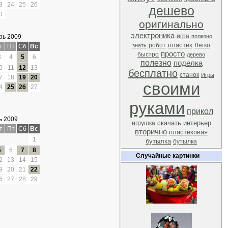
3
24
25
26
дешево
0
оригинально
электроника
игра
рь 2009
полезно
пластик
робот
Легко
знать
т
Пт
Сб
Вс
просто
быстро
дерево
3
4
5
6
полезно
поделка
0
11
12
13
бесплатно
станок
Игры
7
18
19
20
своими
4
25
26
27
руками
прикол
ь 2009
скачать
интерьер
игрушка
т
Пт
Сб
Вс
вторично
пластиковая
1
бутылка
бутылка
5
6
7
8
Случайные картинки
2
13
14
15
9
20
21
22
6
27
28
29