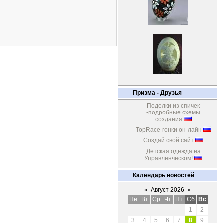
Призма - Друзья
Поделки из спичек
-подробные схемы
создания
TopRace-гонки он-лайн
Создай свой сайт
Детская одежда на
Управленческом!
Календарь новостей
«
Август 2026
»
Пн
Вт
Ср
Чт
Пт
Сб
Вс
1
2
3
4
5
6
7
8
9