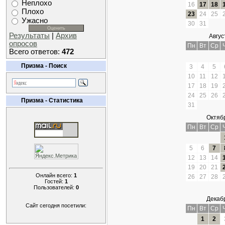
Неплохо
16
17
18
Плохо
23
24
25
Ужасно
30
31
Результаты
|
Архив
Авгус
опросов
Пн
Вт
Ср
Всего ответов:
472
Призма - Поиск
3
4
5
10
11
12
17
18
19
24
25
26
Призма - Статистика
31
Октяб
Пн
Вт
Ср
5
6
7
12
13
14
19
20
21
Онлайн всего:
1
26
27
28
Гостей:
1
Пользователей:
0
Декаб
Сайт сегодня посетили:
Пн
Вт
Ср
1
2