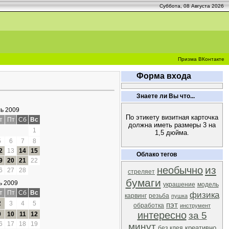
Суббота, 08 Августа 2026
Призма ВКонтакте
Форма входа
Знаете ли Вы что...
ь 2009
По этикету визитная карточка
т
Пт
Сб
Вс
должна иметь размеры 3 на
1
1,5 дюйма.
5
6
7
8
2
13
14
15
Облако тегов
9
20
21
22
из
необычно
6
27
28
стреляет
бумаги
ь 2009
украшение
модель
т
Пт
Сб
Вс
физика
карвинг
резьба
пушка
2
3
4
5
пэт
обработка
инструмент
интересно
за 5
9
10
11
12
6
17
18
19
минут
креативно
без клея