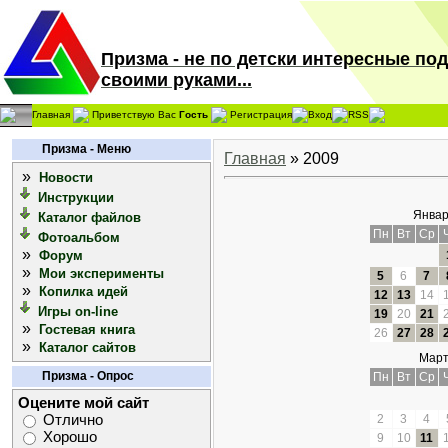
Призма - не по детски интересные по
своими руками...
Главная
Приветствую Вас
Гость
Регистрация
Вход
RSS
Призма - Меню
Главная
»
2009
»
Новости
Инструкции
Январ
Каталог файлов
Пн
Вт
Ср
Фотоальбом
»
Форум
»
Мои эксперименты
5
6
7
»
Копилка идей
12
13
14
Игры on-line
19
20
21
»
Гостевая книга
26
27
28
»
Каталог сайтов
Март
Призма - Опрос
Пн
Вт
Ср
Оцените мой сайт
2
3
4
Отлично
Хорошо
9
10
11