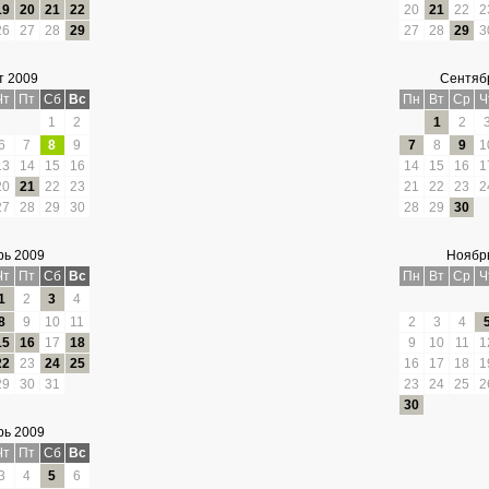
19
20
21
22
20
21
22
2
26
27
28
29
27
28
29
3
т 2009
Сентяб
Чт
Пт
Сб
Вс
Пн
Вт
Ср
Ч
1
2
1
2
6
7
8
9
7
8
9
1
13
14
15
16
14
15
16
1
20
21
22
23
21
22
23
2
27
28
29
30
28
29
30
рь 2009
Ноябр
Чт
Пт
Сб
Вс
Пн
Вт
Ср
Ч
1
2
3
4
8
9
10
11
2
3
4
15
16
17
18
9
10
11
1
22
23
24
25
16
17
18
1
29
30
31
23
24
25
2
30
рь 2009
Чт
Пт
Сб
Вс
3
4
5
6