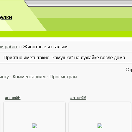
делки
и работ.
» Животные из гальки
Приятно иметь такие "камушки" на лужайке возле дома...
Ст
ингу
·
Комментариям
·
Просмотрам
art_on0H
art_on0M
08 Августа 2008
08 Августа 2008
Arkano
Arkano