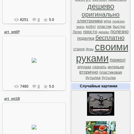
дешево
оригинально
8251
0
5.0
электроника
игра
полезно
пластик
робот
быстро
знать
полезно
просто
art_on0P
Легко
дерево
бесплатно
поделка
своими
станок
Игры
руками
08 Августа 2008
прикол
Arkano
скачать
интерьер
игрушка
вторично
пластиковая
бутылка
бутылка
Случайные картинки
7480
0
5.0
art_on1B
08 Августа 2008
Arkano