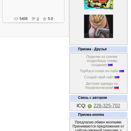
5406
0
5.0
Призма - Друзья
Поделки из спичек
-подробные схемы
создания
TopRace-гонки он-лайн
Создай свой сайт
Детская одежда на
Управленческом!
Связь с автором
ICQ:
226-325-702
Призма-кнопка
Предлагаю обмен кнопками.
Принимаются предложения от
сайтов смежной тематики, с