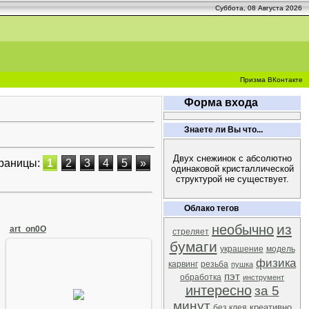
Суббота, 08 Августа 2026
Призма ВКонтакте
Форма входа
Знаете ли Вы что...
Двух снежинок с абсолютно
раницы:
1
2
3
4
5
»
одинаковой кристаллической
структурой не существует.
Облако тегов
из
необычно
art_on0O
стреляет
бумаги
украшение
модель
физика
карвинг
резьба
пушка
пэт
обработка
инструмент
08 Августа 2008
интересно
за 5
минут
Arkano
креативно
без клея