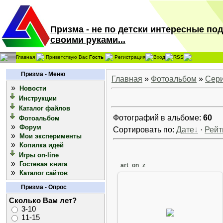
Призма - не по детски интересные по
своими руками...
Главная
Приветствую Вас
Гость
Регистрация
Вход
RSS
Призма - Меню
Главная
»
Фотоальбом
»
Сери
»
Новости
Инструкции
Каталог файлов
Фотографий в альбоме:
60
Фотоальбом
»
Форум
Сортировать по:
Дате
·
Рейт
»
Мои эксперименты
»
Копилка идей
Игры on-line
»
Гостевая книга
art_on_z
»
Каталог сайтов
Призма - Опрос
Сколько Вам лет?
08 Августа 2008
3-10
11-15
Arkano