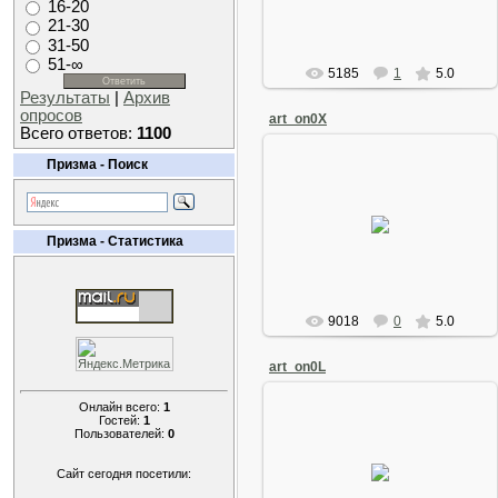
16-20
21-30
31-50
51-∞
5185
1
5.0
Результаты
|
Архив
опросов
art_on0X
Всего ответов:
1100
Призма - Поиск
08 Августа 2008
Призма - Статистика
Arkano
9018
0
5.0
art_on0L
Онлайн всего:
1
Гостей:
1
Пользователей:
0
08 Августа 2008
Сайт сегодня посетили:
Arkano