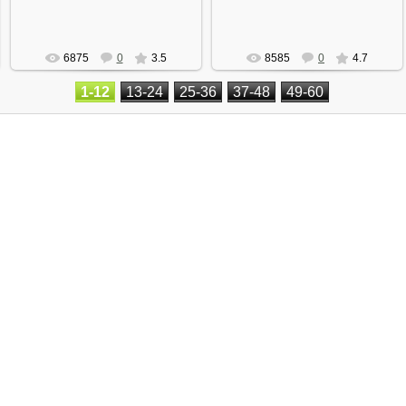
6875
0
3.5
8585
0
4.7
1-12
13-24
25-36
37-48
49-60