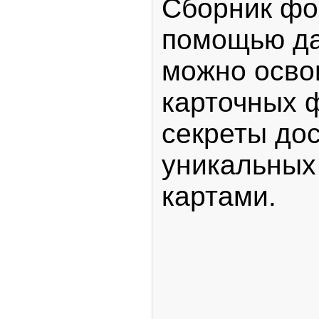
Сборник фок
помощью да
можно освои
карточных ф
секреты до
уникальных
картами.