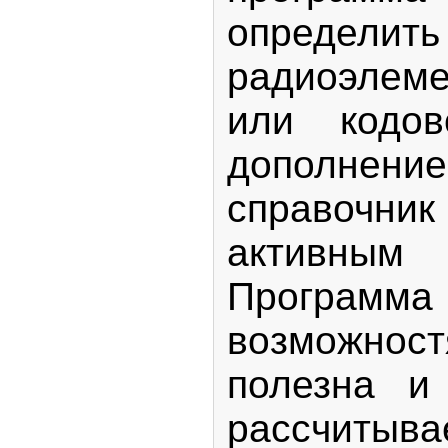
определит
радиоэлем
или кодов
дополн
справочни
активным 
Программ
возможнос
полезна и
рассчитыва