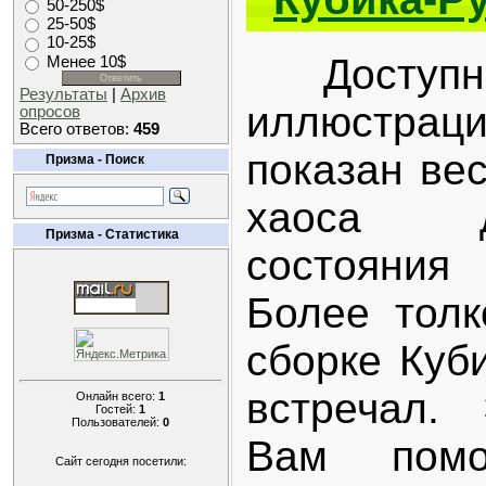
50-250$
25-50$
10-25$
Доступны
Менее 10$
Результаты
|
Архив
иллюстра
опросов
Всего ответов:
459
показан вес
Призма - Поиск
хаоса д
Призма - Статистика
состояни
Более толк
сборке Куб
встречал.
Онлайн всего:
1
Гостей:
1
Пользователей:
0
Вам помо
Сайт сегодня посетили: