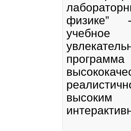
лаборато
физике” 
учебно
увлекател
прог
высококаче
реалисти
высок
интерактивн