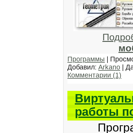
Подро
мо
Программы
| Просмо
Добавил:
Arkano
| Д
Комментарии (1)
Виртуаль
работы п
Программ