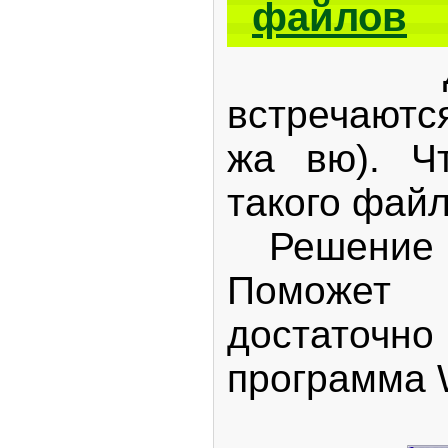
файлов
Доста
встречаютс
жа вю). Ч
такого фай
Решение д
Поможет 
достаточн
программа 