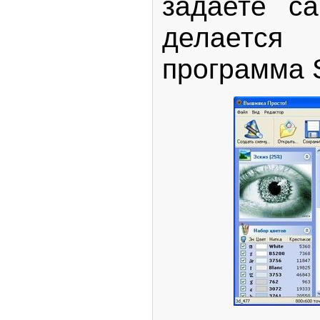
задаете с
делаетс
программа St