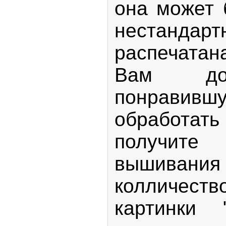
она может 
нестанда
распечата
Вам дос
понравив
обработа
получи
вышивания 
колличеств
картинки 