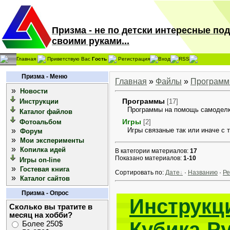
Призма - не по детски интересные по
своими руками...
Главная
Приветствую Вас
Гость
Регистрация
Вход
RSS
Призма - Меню
Главная
»
Файлы
»
Програм
»
Новости
Программы
Инструкции
[17]
Программы на помощь самодел
Каталог файлов
Игры
Фотоальбом
[2]
»
Игры связаные так или иначе с 
Форум
»
Мои эксперименты
»
Копилка идей
В категории материалов:
17
Показано материалов:
1-10
Игры on-line
»
Гостевая книга
Сортировать по:
Дате
·
Названию
·
Ре
»
Каталог сайтов
Призма - Опрос
Инструкц
Сколько вы тратите в
месяц на хобби?
Кубика-Р
Более 250$