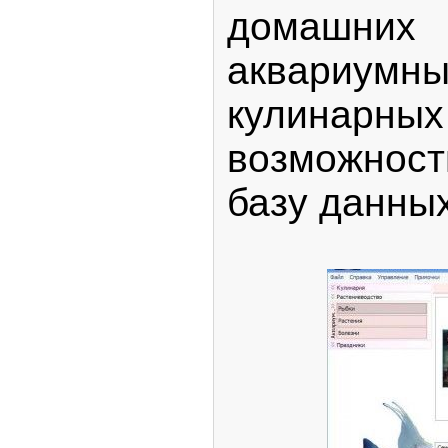
домашн
аквариумны
кулинарны
возможнос
базу данных