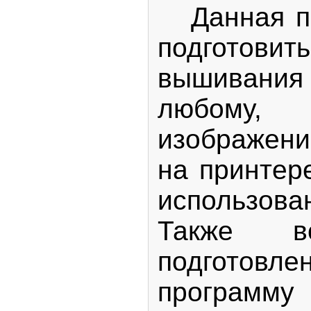
Данная пр
подгото
вышивани
любому, 
изображени
на принтер
использо
Также во
подготов
программу M