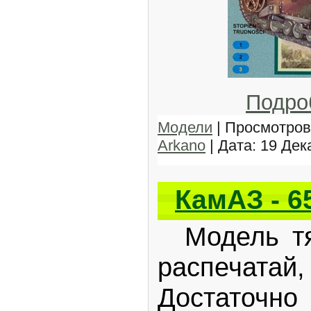
Подро
Модели
| Просмотров:
Arkano
| Дата:
19 Дек
КамАЗ - 6
Модель тя
распечата
Достат