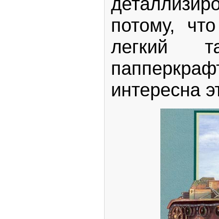
деталлизи
потому, что
легкий т
папперкраф
интересна э