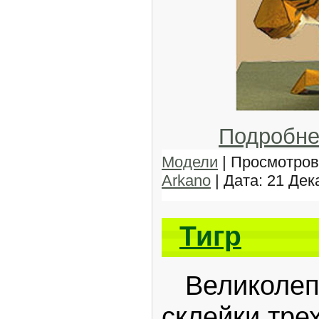
Подробне
Модели
| Просмотров:
Arkano
| Дата:
21 Дек
Тигр
Великолепн
склейки тре