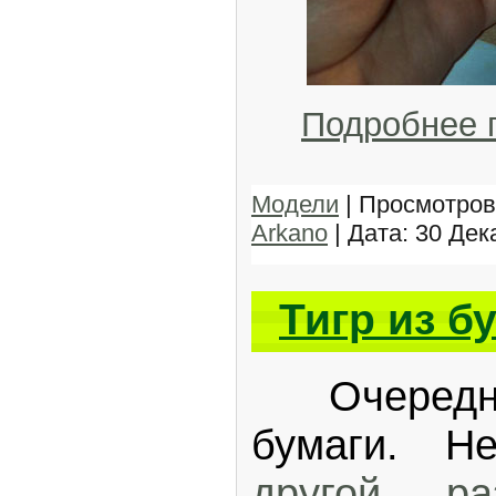
Подробнее 
Модели
| Просмотров:
Arkano
| Дата:
30 Дек
Тигр из б
Очередная
бумаги. Н
другой ра