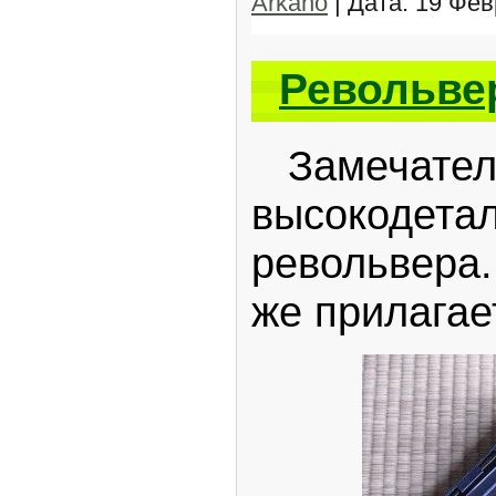
Arkano
| Дата:
19 Фев
Револьвер
Замечател
высокодета
револьвера.
же прилагает