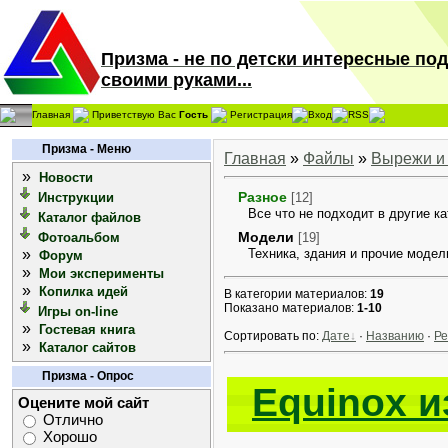
Призма - не по детски интересные по
своими руками...
Главная
Приветствую Вас
Гость
Регистрация
Вход
RSS
Призма - Меню
Главная
»
Файлы
»
Вырежи и
»
Новости
Разное
Инструкции
[12]
Все что не подходит в другие ка
Каталог файлов
Модели
Фотоальбом
[19]
»
Техника, здания и прочие модел
Форум
»
Мои эксперименты
»
Копилка идей
В категории материалов:
19
Показано материалов:
1-10
Игры on-line
»
Гостевая книга
Сортировать по:
Дате
·
Названию
·
Ре
»
Каталог сайтов
Призма - Опрос
Equinox и
Оцените мой сайт
Отлично
Хорошо