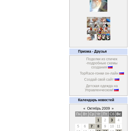
Призма - Друзья
Поделки из спичек
-подробные схемы
создания
TopRace-гонки он-лайн
Создай свой сайт
Детская одежда на
Управленческом!
Календарь новостей
«
Октябрь 2009
»
Пн
Вт
Ср
Чт
Пт
Сб
Вс
1
2
3
4
5
6
7
8
9
10
11