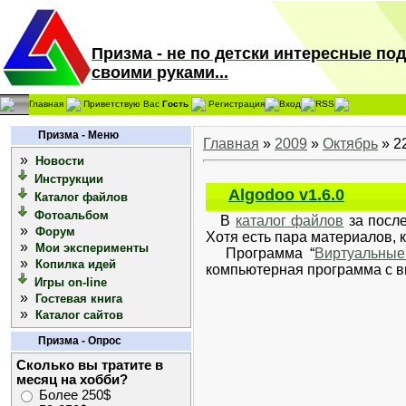
Призма - не по детски интересные по
своими руками...
Главная
Приветствую Вас
Гость
Регистрация
Вход
RSS
Призма - Меню
Главная
»
2009
»
Октябрь
»
2
»
Новости
Инструкции
Algodoo v1.6.0
Каталог файлов
Фотоальбом
В
каталог файлов
за после
»
Форум
Хотя есть пара материалов, 
»
Мои эксперименты
Программа “
Виртуальные
»
Копилка идей
компьютерная программа с в
Игры on-line
»
Гостевая книга
»
Каталог сайтов
Призма - Опрос
Сколько вы тратите в
месяц на хобби?
Более 250$