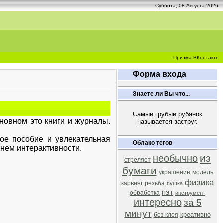
Суббота, 08 Августа 2026
Призма ВКонтакте
Форма входа
Знаете ли Вы что...
Самый грубый рубанок
новном это книги и журналы.
называется заструг.
ное пособие и увлекательная
Облако тегов
нем интерактивности.
из
необычно
стреляет
бумаги
украшение
модель
физика
карвинг
резьба
пушка
пэт
обработка
инструмент
интересно
за 5
минут
креативно
без клея