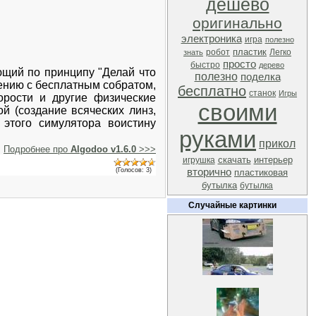
дешево
оригинально
электроника
игра
полезно
пластик
робот
Легко
знать
просто
быстро
дерево
ющий по принципу "Делай что
полезно
поделка
ению с бесплатным собратом,
бесплатно
станок
Игры
орости и другие физические
своими
й (создание всяческих линз,
 этого симулятора воистину
руками
прикол
Подробнее про
Algodoo v1.6.0
>>>
скачать
интерьер
игрушка
(Голосов: 3)
вторично
пластиковая
бутылка
бутылка
Случайные картинки