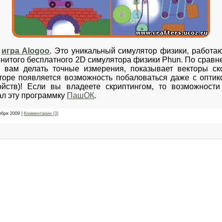
ь
игра Alogoo
. Это уникальный симулятор физики, работа
нитого бесплатного 2D симулятора физики Phun. По сравн
 вам делать точные измерения, показывает векторы ск
оре появляется возможность побаловаться даже с оптико
ойств)! Если вы владеете скриптингом, то возможности
л эту программку
ПашОК
.
ября 2009
|
Комментарии (3)