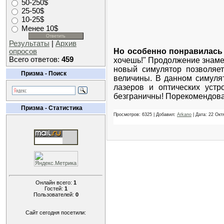
50-250$
25-50$
10-25$
Менее 10$
Результаты
|
Архив
Но особенно понравилас
опросов
Всего ответов:
459
хочешь!" Продолжение знаме
новый симулятор позволяет
Призма - Поиск
величины. В данном симулят
лазеров и оптических устр
безграничны! Порекомендова
Призма - Статистика
Просмотров: 6325 | Добавил:
Arkano
| Дата:
22 Окт
Онлайн всего:
1
Гостей:
1
Пользователей:
0
Сайт сегодня посетили: