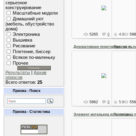
28 Июля 2013
Рецепты о
серьезное
уже придума
конструирование
Карвинг по яичной скорлупе
вас есть н
Масштабные модели
Arkano
причисля
Домашний уют
(мебель, обустройство
дома)
Электроника
5265
0
4.0
598
Вышивка
Рисование
Люстра из 
Декоративная перегородка из пластиковых бутылок
Плетение, биссер
Всякое по-маленьку
Прочее
14 Июля 2012
14
Результаты
|
Архив
Декоративная перегородка из
Люстра из 
опросов
пластиковых бутылок
Всего ответов:
25
Arkano
Призма - Поиск
5962
0
5.0
556
Призма - Статистика
Элемент интерьера из пластиковых бутылок
14 Июля 2012
14