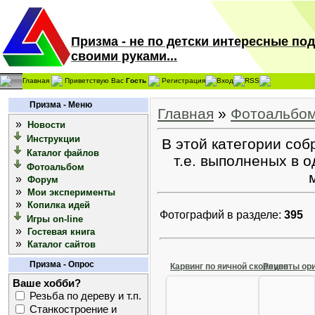
Призма - не по детски интересные по
своими руками...
Главная
Приветствую Вас
Гость
Регистрация
Вход
RSS
Призма - Меню
Главная
»
Фотоальбо
»
Новости
Инструкции
В этой категории соб
Каталог файлов
т.е. выполненых в 
Фотоальбом
»
Форум
»
Мои эксперименты
»
Копилка идей
Фотографий в разделе:
395
Игры on-line
»
Гостевая книга
»
Каталог сайтов
Призма - Опрос
Карвинг по яичной скорлупе
Рецепты ор
Ваше хобби?
Резьба по дереву и т.п.
10 С
Станкостроение и