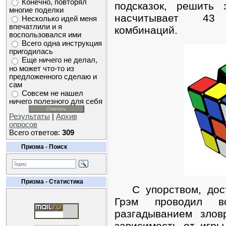
Конечно, повторял
подсказок, решить 
многие поделки
насчитывает 43 
Несколько идей меня
впечатлили и я
комбинаций.
воспользовался ими
Всего одна инструкция
пригодилась
Еще ничего не делал,
но может что-то из
предложенного сделаю и
сам
Совсем не нашел
ничего полезного для себя
Результаты
|
Архив
опросов
Всего ответов:
309
Призма - Поиск
Призма - Статистика
С упорством, дост
Грэм проводил в
разгадыванием злов
зависимость от игры