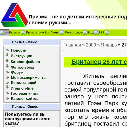
Призма - не по детски интересные по
своими руками...
Главная
Приветствую Вас
Гость
Регистрация
Вход
RSS
Призма - Меню
Главная
»
2009
»
Январь
»
27
»
Новости
Инструкции
Британец 26 лет 
Каталог файлов
Фотоальбом
»
Форум
Житель английск
»
Мои эксперименты
поставил своеобраз
»
Копилка идей
Игры on-line
самой популярной гол
»
Гостевая книга
заняло у него почт
»
Каталог сайтов
летний Грэм Парк к
Призма - Опрос
коротать время в об
Пользуетесь ли вы
пор его жизнь коре
инструкциями с этого
британец поставил с
сайта?