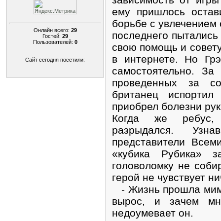
ему пришлось остав
борьбе с увлечением 
Онлайн всего:
29
последнего пытались 
Гостей:
29
Пользователей:
0
свою помощь и совет
в интернете. Но Гр
Сайт сегодня посетили:
самостоятельно. За
проведенных за со
британец испортил 
приобрел болезни рук
Когда же ребус,
разрыдался. Узн
представители Всем
«кубика Рубика» з
головоломку не соби
герой не чувствует н
- Жизнь прошла мимо
вырос, и зачем м
недоумевает он.