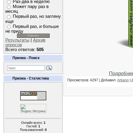
Раз-два в неделю
Может пару раз в
месяц
Первый раз, но загляну
еще
Первый раз, и больше
не приду
Результаты
|
Архив
опросов
Всего ответов:
505
Призма - Поиск
Подробне
Призма - Статистика
Просмотров: 4297 | Добавил:
Arkano
| 
Онлайн всего:
1
Гостей:
1
Пользователей:
0