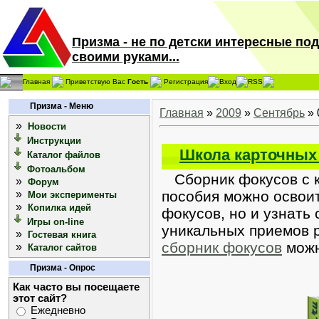
Призма - не по детски интересные по
своими руками...
Главная
Приветствую Вас
Гость
Регистрация
Вход
RSS
Призма - Меню
Главная
»
2009
»
Сентябрь
»
»
Новости
Инструкции
Школа карточных
Каталог файлов
Фотоальбом
Сборник фокусов с к
»
Форум
»
пособия можно освоит
Мои эксперименты
»
Копилка идей
фокусов, но и узнать
Игры on-line
уникальных приемов 
»
Гостевая книга
сборник фокусов
можн
»
Каталог сайтов
Призма - Опрос
Как часто вы посещаете
этот сайт?
Ежедневно