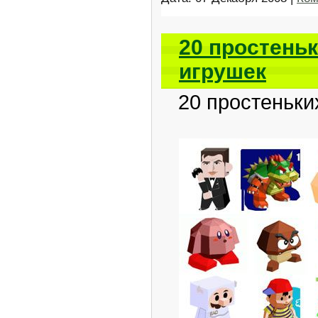
20 простень
игрушек
20 простеньких