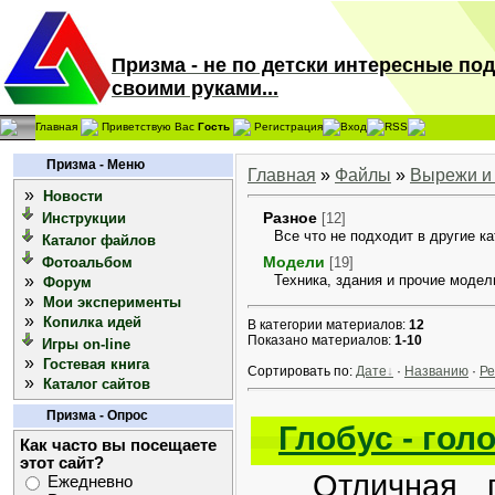
Призма - не по детски интересные по
своими руками...
Главная
Приветствую Вас
Гость
Регистрация
Вход
RSS
Призма - Меню
Главная
»
Файлы
»
Вырежи и
»
Новости
Разное
Инструкции
[12]
Все что не подходит в другие ка
Каталог файлов
Модели
Фотоальбом
[19]
»
Техника, здания и прочие модел
Форум
»
Мои эксперименты
»
Копилка идей
В категории материалов:
12
Показано материалов:
1-10
Игры on-line
»
Гостевая книга
Сортировать по:
Дате
·
Названию
·
Ре
»
Каталог сайтов
Призма - Опрос
Глобус - гол
Как часто вы посещаете
этот сайт?
Отличная гол
Ежедневно