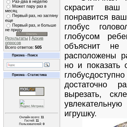
Раз-два в неделю
скрасит ваш
Может пару раз в
месяц
понравится ва
Первый раз, но загляну
еще
глобус голово
Первый раз, и больше
не приду
глобусом ребе
Результаты
|
Архив
опросов
объяснит не
Всего ответов:
505
расположены р
Призма - Поиск
но и показать 
глобусдоступн
Призма - Статистика
достаточно ра
вырезать, скл
увлекательну
игрушку.
Онлайн всего:
11
Гостей:
11
Пользователей:
0