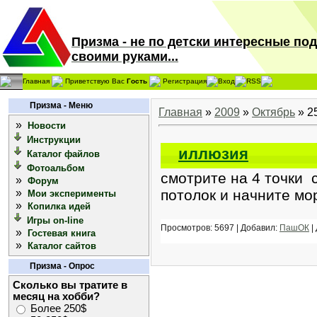
Призма - не по детски интересные по
своими руками...
Главная
Приветствую Вас
Гость
Регистрация
Вход
RSS
Призма - Меню
Главная
»
2009
»
Октябрь
»
2
»
Новости
Инструкции
иллюзия
Каталог файлов
Фотоальбом
смотрите на 4 точки 
»
Форум
»
потолок и начните мор
Мои эксперименты
»
Копилка идей
Игры on-line
Просмотров: 5697 | Добавил:
ПашОК
|
»
Гостевая книга
»
Каталог сайтов
Призма - Опрос
Сколько вы тратите в
месяц на хобби?
Более 250$