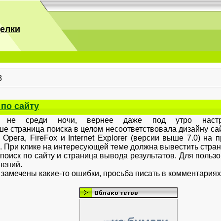
делки
8
 по сайту
среди ночи, вернее даже под утро настраив
ньше страница поиска в целом несоответствовала дизайну са
 Opera, FireFox и Internet Explorer (версии выше 7.0) на
в. При клике на интересующей теме должна вывестить стра
поиск по сайту и страница вывода результатов. Для пользо
нений.
замечены какие-то ошибки, просьба писать в комментариях