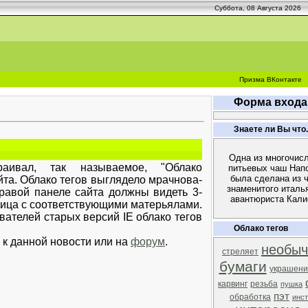
Суббота, 08 Августа 2026
Призма ВКонтакте
Форма входа
Знаете ли Вы что..
Одна из многочис
ал, так называемое, "Облако
питьевых чаш Нап
была сделана из 
йта. Облако тегов выглядело мрачнова-
знаменитого италь
 правой панеле сайта должны видеть 3-
авантюриста Кали
ница с соответствующими матерьялами.
вателей старых версий IE облако тегов
Облако тегов
 к данной новости или на
форум
.
необыч
стреляет
бумаги
украшени
карвинг
резьба
пушка
пэт
обработка
инс