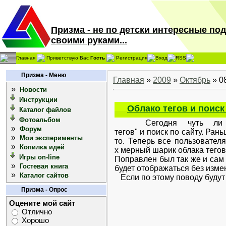
Призма - не по детски интересные по
своими руками...
Главная
Приветствую Вас
Гость
Регистрация
Вход
RSS
Призма - Меню
Главная
»
2009
»
Октябрь
»
0
»
Новости
Инструкции
Облако тегов и поиск
Каталог файлов
Фотоальбом
Сегодня чуть ли не 
»
Форум
тегов" и поиск по сайту. Ра
»
Мои эксперименты
то. Теперь все пользователя
»
Копилка идей
х мерный шарик облака тего
Игры on-line
Поправлен был так же и сам 
»
Гостевая книга
будет отображаться без изме
»
Каталог сайтов
Если по этому поводу будут 
Призма - Опрос
Оцените мой сайт
Отлично
Хорошо