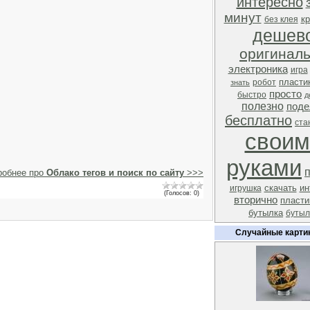
интересно
минут
к
без клея
дешев
оригинал
электроника
игра
пласти
робот
знать
просто
быстро
д
полезно
поде
бесплатно
ста
своим
руками
робнее про
Облако тегов и поиск по сайту
>>>
скачать
ин
игрушка
(Голосов: 0)
вторично
пласти
бутылка
бутыл
Случайные карти