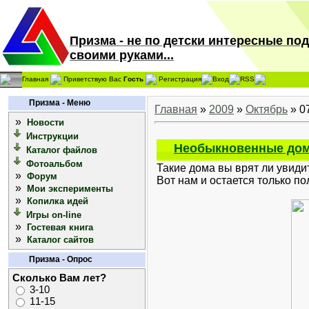
Призма - не по детски интересные по
своими руками...
Главная
Приветствую Вас
Гость
Регистрация
Вход
RSS
Призма - Меню
Главная
»
2009
»
Октябрь
»
0
»
Новости
Инструкции
Необыкновенные дом
Каталог файлов
Фотоальбом
Такие дома вы врят ли увидит
»
Форум
Вот нам и остается только п
»
Мои эксперименты
»
Копилка идей
Игры on-line
»
Гостевая книга
»
Каталог сайтов
Призма - Опрос
Сколько Вам лет?
3-10
11-15