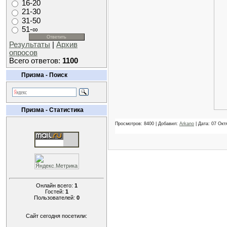
16-20
21-30
31-50
51-∞
Результаты
|
Архив
опросов
Всего ответов:
1100
Призма - Поиск
Призма - Статистика
Просмотров: 8400 | Добавил:
Arkano
| Дата:
07 Окт
Онлайн всего:
1
Гостей:
1
Пользователей:
0
Сайт сегодня посетили: