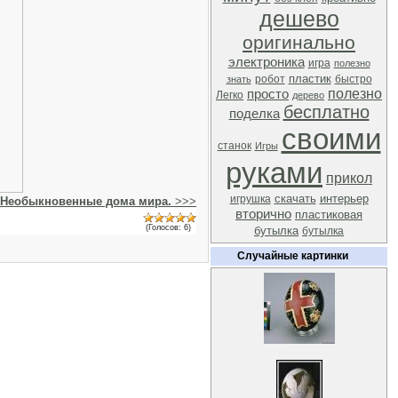
дешево
оригинально
электроника
игра
полезно
пластик
робот
быстро
знать
полезно
просто
Легко
дерево
бесплатно
поделка
своими
станок
Игры
руками
прикол
скачать
интерьер
игрушка
Необыкновенные дома мира.
>>>
вторично
пластиковая
(Голосов: 6)
бутылка
бутылка
Случайные картинки