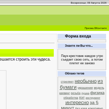
Воскресенье, 09 Августа 2026
Призма ВКонтакте
Форма входа
Знаете ли Вы что...
Паук-крестовик каждое утро
ешается строить эти чудеса.
съедает свою сеть, а потом
плетет ее заново
Облако тегов
из
необычно
стреляет
бумаги
украшение
модель
физика
карвинг
резьба
пушка
пэт
обработка
инструмент
интересно
за 5
минут
креативно
без клея