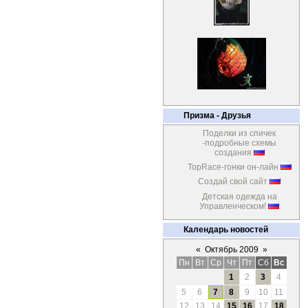
Призма - Друзья
Поделки из спичек
-подробные схемы
создания
TopRace-гонки он-лайн
Создай свой сайт
Детская одежда на
Управленческом!
Календарь новостей
«
Октябрь 2009
»
Пн
Вт
Ср
Чт
Пт
Сб
Вс
1
2
3
4
5
6
7
8
9
10
11
12
13
14
15
16
17
18