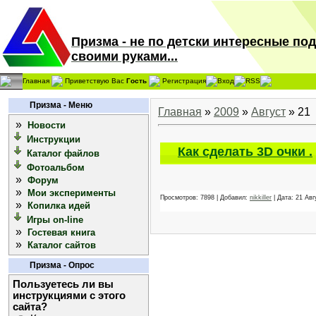
Призма - не по детски интересные по
своими руками...
Главная
Приветствую Вас
Гость
Регистрация
Вход
RSS
Призма - Меню
Главная
»
2009
»
Август
»
21
»
Новости
Инструкции
Как сделать 3D очки .
Каталог файлов
Фотоальбом
»
Форум
»
Мои эксперименты
Просмотров: 7898 | Добавил:
nikkiller
| Дата:
21 Авг
»
Копилка идей
Игры on-line
»
Гостевая книга
»
Каталог сайтов
Призма - Опрос
Пользуетесь ли вы
инструкциями с этого
сайта?