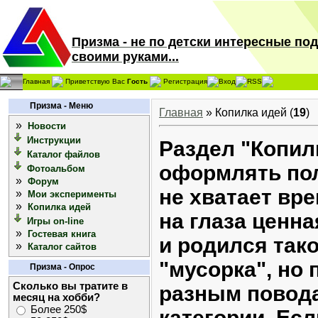
Призма - не по детски интересные по
своими руками...
Главная
Приветствую Вас
Гость
Регистрация
Вход
RSS
Призма - Меню
Главная
»
Копилка идей
(
19
)
»
Новости
Инструкции
Раздел "Копилк
Каталог файлов
оформлять пол
Фотоальбом
»
Форум
не хватает вре
»
Мои эксперименты
»
Копилка идей
на глаза ценна
Игры on-line
»
Гостевая книга
и родился тако
»
Каталог сайтов
"мусорка", но
Призма - Опрос
Сколько вы тратите в
разным повода
месяц на хобби?
Более 250$
категории. Есл