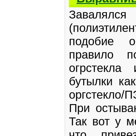
Завалялся
(полиэтил
подобие о
правило п
огрстекла
бутылки ка
оргстекло/
При остыва
Так вот у м
что прив