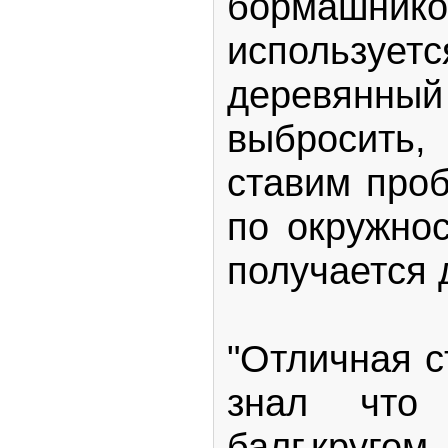
бормашник
использует
деревянны
выбросить
ставим про
по окружно
получается 
"Отличная с
знал что
балг.круг