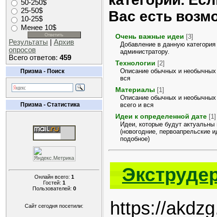
50-250$
25-50$
Вас есть возм
10-25$
Менее 10$
Очень важные идеи
[3]
Результаты
|
Архив
Добавление в данную категория
опросов
администратору.
Всего ответов:
459
Технологии
[2]
Описание обычных и необычных 
Призма - Поиск
вся
Материалы
[1]
Описание обычных и необычных 
Призма - Статистика
всего и вся
Идеи к определенной дате
[1]
Идеи, которые будут актуальны
(новогодние, первоапрельские и
подобное)
Экструдер
Онлайн всего:
1
Гостей:
1
Пользователей:
0
https://akdzg
Сайт сегодня посетили: