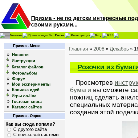
Призма - не по детски интересные по
своими руками...
Главная
Приветствую Вас
Гость
Регистрация
Вход
RSS
Призма - Меню
Главная
»
2008
»
Декабрь
»
1
»
Новости
Инструкции
Розочки из бумаг
Каталог файлов
Фотоальбом
»
Форум
Просмотрев
инстру
»
Мои эксперименты
бумаги
вы сможете са
»
Копилка идей
Игры on-line
ножниц сделать анало
»
Гостевая книга
специальных материа
»
Каталог сайтов
создания этой поделк
Призма - Опрос
Как вы сюда попали?
С другого сайта
С поисковой системы