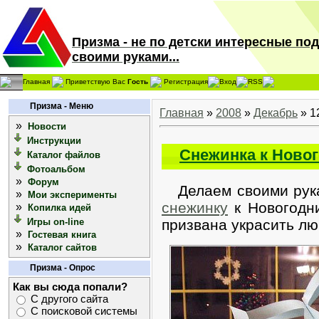
Призма - не по детски интересные по
своими руками...
Главная
Приветствую Вас
Гость
Регистрация
Вход
RSS
Призма - Меню
Главная
»
2008
»
Декабрь
»
1
»
Новости
Инструкции
Снежинка к Ново
Каталог файлов
Фотоальбом
»
Форум
Делаем своими ру
»
Мои эксперименты
снежинку
к Новогодни
»
Копилка идей
Игры on-line
призвана украсить л
»
Гостевая книга
»
Каталог сайтов
Призма - Опрос
Как вы сюда попали?
С другого сайта
С поисковой системы