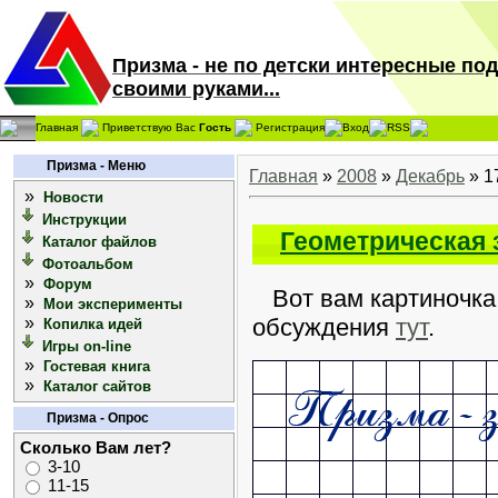
Призма - не по детски интересные по
своими руками...
Главная
Приветствую Вас
Гость
Регистрация
Вход
RSS
Призма - Меню
Главная
»
2008
»
Декабрь
»
1
»
Новости
Инструкции
Геометрическая 
Каталог файлов
Фотоальбом
»
Форум
Вот вам картиночка 
»
Мои эксперименты
»
обсуждения
тут
.
Копилка идей
Игры on-line
»
Гостевая книга
»
Каталог сайтов
Призма - Опрос
Сколько Вам лет?
3-10
11-15