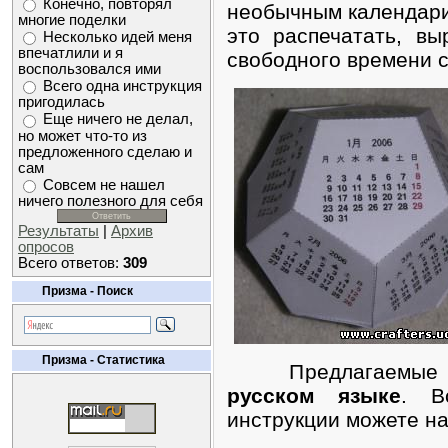
Конечно, повторял
необычным календари
многие поделки
это распечатать, вы
Несколько идей меня
впечатлили и я
свободного времени с
воспользовался ими
Всего одна инструкция
пригодилась
Еще ничего не делал,
но может что-то из
предложенного сделаю и
сам
Совсем не нашел
ничего полезного для себя
Результаты
|
Архив
опросов
Всего ответов:
309
Призма - Поиск
Призма - Статистика
Предлагаемые р
русском языке
. В
инструкции можете н