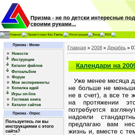
Призма - не по детски интересные по
своими руками...
Главная
Приветствую Вас
Гость
Регистрация
Вход
RSS
Призма - Меню
Главная
»
2008
»
Декабрь
»
0
»
Новости
Инструкции
Календари на 200
Каталог файлов
Фотоальбом
»
Форум
Уже менее месяца до
»
Мои эксперименты
не больше не меньше
»
Копилка идей
Игры on-line
не в счет), а все те 
»
Гостевая книга
на протяжении э
»
Каталог сайтов
потребуется взглян
Призма - Опрос
надоели стандартн
Пользуетесь ли вы
предлагаю вам нес
инструкциями с этого
жизнь и, вместе с те
сайта?