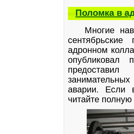
Поломка в а
Многие наве
сентябрьские
адронном колл
опубликовал п
предостав
занимательных
аварии. Если 
читайте полную