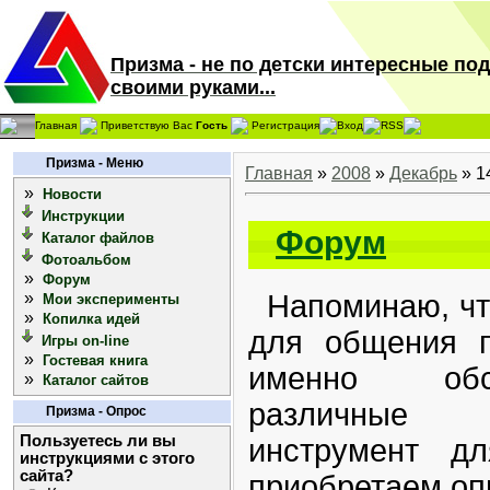
Призма - не по детски интересные по
своими руками...
Главная
Приветствую Вас
Гость
Регистрация
Вход
RSS
Призма - Меню
Главная
»
2008
»
Декабрь
»
1
»
Новости
Инструкции
Форум
Каталог файлов
Фотоальбом
»
Форум
»
Напоминаю, чт
Мои эксперименты
»
Копилка идей
для общения п
Игры on-line
»
Гостевая книга
именно обс
»
Каталог сайтов
различные у
Призма - Опрос
Пользуетесь ли вы
инструмент д
инструкциями с этого
сайта?
приобретаем оп