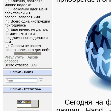
Конечно, повторял
многие поделки
Несколько идей меня
впечатлили и я
воспользовался ими
Всего одна инструкция
пригодилась
Еще ничего не делал,
но может что-то из
предложенного сделаю и
сам
Совсем не нашел
ничего полезного для себя
Результаты
|
Архив
опросов
Всего ответов:
309
Призма - Поиск
Призма - Статистика
Сегодня на фо
раздел Hand 