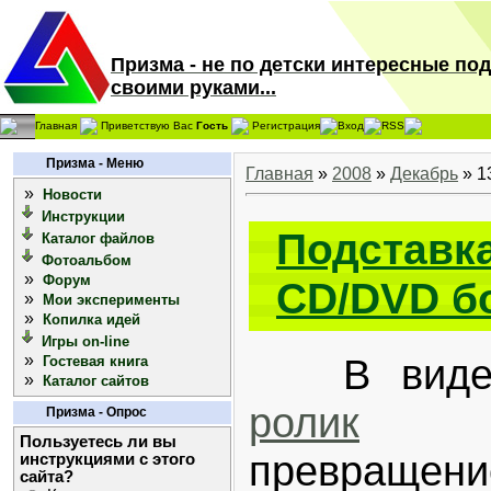
Призма - не по детски интересные по
своими руками...
Главная
Приветствую Вас
Гость
Регистрация
Вход
RSS
Призма - Меню
Главная
»
2008
»
Декабрь
»
1
»
Новости
Инструкции
Подставк
Каталог файлов
Фотоальбом
»
Форум
CD/DVD б
»
Мои эксперименты
»
Копилка идей
Игры on-line
»
В видео
Гостевая книга
»
Каталог сайтов
ролик
дем
Призма - Опрос
Пользуетесь ли вы
превращени
инструкциями с этого
сайта?