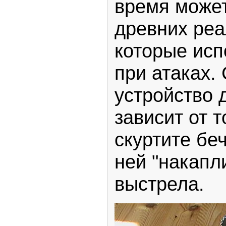
время може
древних реа
которые исп
при атаках.
устройство д
зависит от т
скуртите бе
ней "накапл
выстрела.