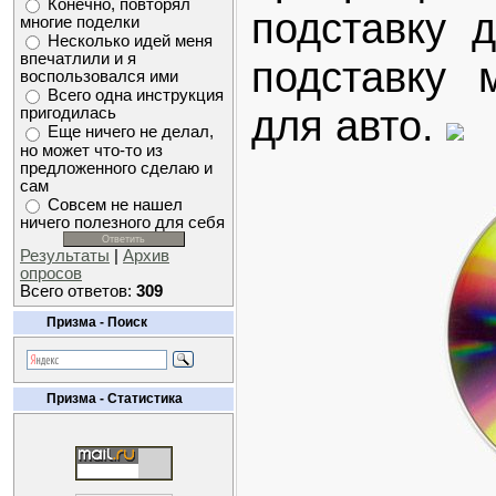
Конечно, повторял
подставку 
многие поделки
Несколько идей меня
впечатлили и я
подставку 
воспользовался ими
Всего одна инструкция
для авто.
пригодилась
Еще ничего не делал,
но может что-то из
предложенного сделаю и
сам
Совсем не нашел
ничего полезного для себя
Результаты
|
Архив
опросов
Всего ответов:
309
Призма - Поиск
Призма - Статистика