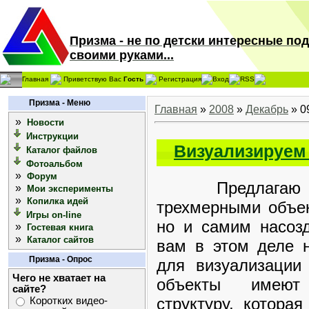
Призма - не по детски интересные по
своими руками...
Главная
Приветствую Вас
Гость
Регистрация
Вход
RSS
Призма - Меню
Главная
»
2008
»
Декабрь
»
0
»
Новости
Инструкции
Визуализируем
Каталог файлов
Фотоальбом
»
Форум
Предлагаю вам
»
Мои эксперименты
»
Копилка идей
трехмерными объек
Игры on-line
но и самим насоз
»
Гостевая книга
»
Каталог сайтов
вам в этом деле 
Призма - Опрос
для визуализации
Чего не хватает на
объекты имеют
сайте?
структуру, котора
Коротких видео-