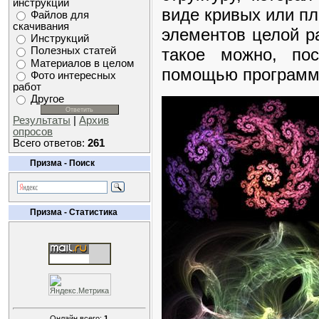
инструкций
виде кривых или пл
Файлов для
скачивания
элементов целой ра
Инструкций
такое можно, пос
Полезных статей
Материалов в целом
помощью программ
Фото интересных
работ
Другое
Результаты
|
Архив
опросов
Всего ответов:
261
Призма - Поиск
Призма - Статистика
Онлайн всего:
1