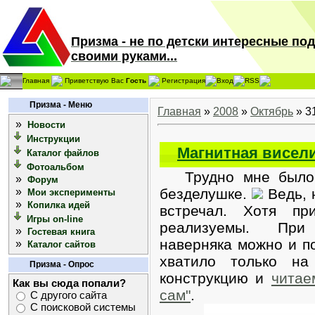
Призма - не по детски интересные по
своими руками...
Главная
Приветствую Вас
Гость
Регистрация
Вход
RSS
Призма - Меню
Главная
»
2008
»
Октябрь
»
3
»
Новости
Инструкции
Магнитная висел
Каталог файлов
Фотоальбом
Трудно мне было п
»
Форум
»
безделушке.
Ведь, 
Мои эксперименты
»
Копилка идей
встречал. Хотя пр
Игры on-line
реализуемы. При
»
Гостевая книга
наверняка можно и п
»
Каталог сайтов
хватило только на
Призма - Опрос
конструкцию и
читае
Как вы сюда попали?
сам"
.
С другого сайта
С поисковой системы