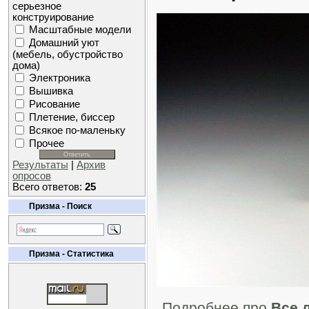
серьезное
конструирование
Масштабные модели
Домашний уют
(мебель, обустройство
дома)
Электроника
Вышивка
Рисование
Плетение, биссер
Всякое по-маленьку
Прочее
Результаты
|
Архив
опросов
Всего ответов:
25
Призма - Поиск
Призма - Статистика
Подробнее про
Все 