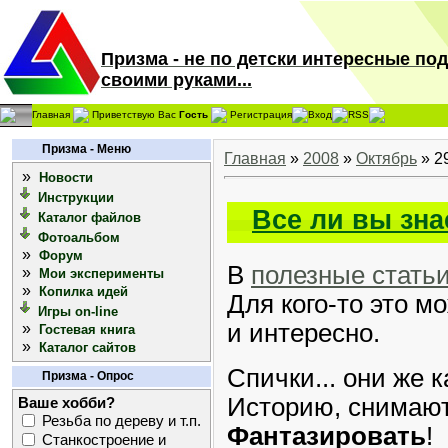
Призма - не по детски интересные по
своими руками...
Главная
Приветствую Вас
Гость
Регистрация
Вход
RSS
Призма - Меню
Главная
»
2008
»
Октябрь
»
2
»
Новости
Инструкции
Все ли вы зн
Каталог файлов
Фотоальбом
»
Форум
В
полезные стать
»
Мои эксперименты
»
Копилка идей
Для кого-то это м
Игры on-line
и интересно.
»
Гостевая книга
»
Каталог сайтов
Спички... они же 
Призма - Опрос
Историю, снимают
Ваше хобби?
Резьба по дереву и т.п.
Фантазировать
!
Станкостроение и