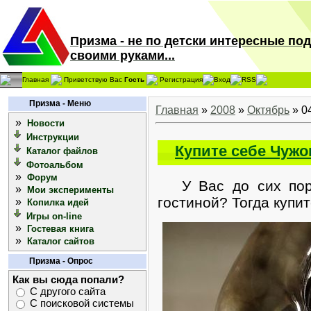
Призма - не по детски интересные по
своими руками...
Главная
Приветствую Вас
Гость
Регистрация
Вход
RSS
Призма - Меню
Главная
»
2008
»
Октябрь
»
0
»
Новости
Инструкции
Купите себе Чужо
Каталог файлов
Фотоальбом
»
Форум
У Вас до сих пор 
»
Мои эксперименты
гостиной? Тогда купит
»
Копилка идей
Игры on-line
»
Гостевая книга
»
Каталог сайтов
Призма - Опрос
Как вы сюда попали?
С другого сайта
С поисковой системы