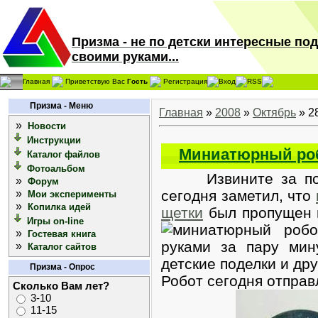
Призма - не по детски интересные по
своими руками...
Главная
Приветствую Вас
Гость
Регистрация
Вход
RSS
Призма - Меню
Главная
»
2008
»
Октябрь
»
2
»
Новости
Инструкции
Миниатюрный роб
Каталог файлов
Фотоальбом
Извините за повто
»
Форум
»
сегодня заметил, что
Мои эксперименты
»
Копилка идей
щетки
был пропущен в
Игры on-line
»
Гостевая книга
»
Каталог сайтов
Призма - Опрос
Робот сегодня отправ
Сколько Вам лет?
3-10
11-15