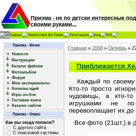
Призма - не по детски интересные по
своими руками...
Главная
Приветствую Вас
Гость
Регистрация
Вход
RSS
Призма - Меню
Главная
»
2008
»
Октябрь
»
2
»
Новости
Инструкции
Приближается Хе
Каталог файлов
Фотоальбом
»
Форум
Каждый по своему о
»
Мои эксперименты
Кто-то просто игнори
»
Копилка идей
Игры on-line
чудовищь, а кто-то
»
Гостевая книга
игрушками не по
»
Каталог сайтов
перевоплащает их до
Призма - Опрос
Все фото (21шт.) в
Как вы сюда попали?
С другого сайта
С поисковой системы