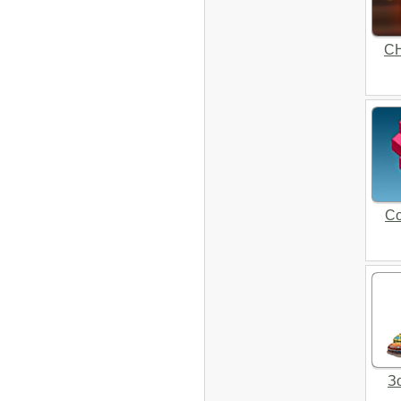
CH
Co
З