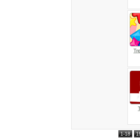
Tr
1-18
1