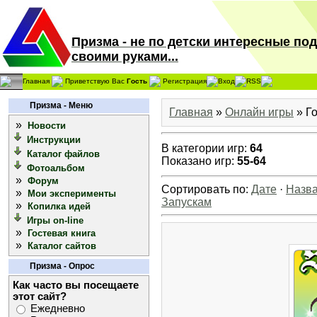
Призма - не по детски интересные по
своими руками...
Главная
Приветствую Вас
Гость
Регистрация
Вход
RSS
Призма - Меню
Главная
»
Онлайн игры
» Г
»
Новости
Инструкции
В категории игр
:
64
Каталог файлов
Показано игр
:
55-64
Фотоальбом
»
Форум
Сортировать по
:
Дате
·
Назв
»
Мои эксперименты
Запускам
»
Копилка идей
Игры on-line
»
Гостевая книга
»
Каталог сайтов
Призма - Опрос
Как часто вы посещаете
этот сайт?
Ежедневно