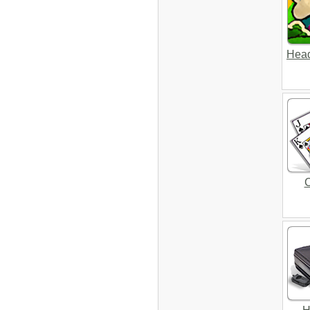
Head
С