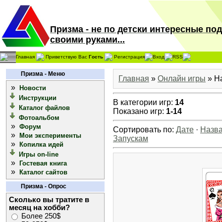
Призма - не по детски интересные по
своими руками...
Главная
Приветствую Вас
Гость
Регистрация
Вход
RSS
Призма - Меню
Главная
»
Онлайн игры
» Н
»
Новости
Инструкции
В категории игр
:
14
Каталог файлов
Показано игр
:
1-14
Фотоальбом
»
Форум
Сортировать по
:
Дате
·
Назв
»
Мои эксперименты
Запускам
»
Копилка идей
Игры on-line
»
Гостевая книга
»
Каталог сайтов
Призма - Опрос
Сколько вы тратите в
месяц на хобби?
Более 250$