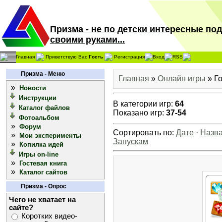
Призма - не по детски интересные по
своими руками...
Главная
Приветствую Вас
Гость
Регистрация
Вход
RSS
Призма - Меню
Главная
»
Онлайн игры
» Г
»
Новости
Инструкции
В категории игр
:
64
Каталог файлов
Показано игр
:
37-54
Фотоальбом
»
Форум
Сортировать по
:
Дате
·
Назв
»
Мои эксперименты
Запускам
»
Копилка идей
Игры on-line
»
Гостевая книга
»
Каталог сайтов
Призма - Опрос
Чего не хватает на
сайте?
Коротких видео-