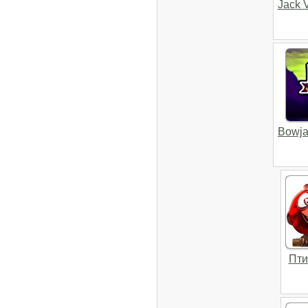
Jack V
Bowja 
Пти