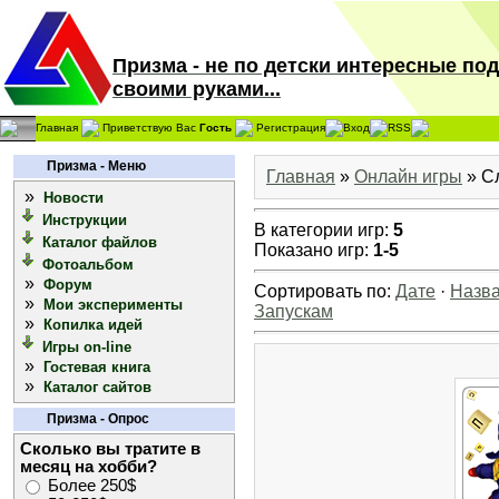
Призма - не по детски интересные по
своими руками...
Главная
Приветствую Вас
Гость
Регистрация
Вход
RSS
Призма - Меню
Главная
»
Онлайн игры
» С
»
Новости
Инструкции
В категории игр
:
5
Каталог файлов
Показано игр
:
1-5
Фотоальбом
»
Форум
Сортировать по
:
Дате
·
Назв
»
Мои эксперименты
Запускам
»
Копилка идей
Игры on-line
»
Гостевая книга
»
Каталог сайтов
Призма - Опрос
Сколько вы тратите в
месяц на хобби?
Более 250$