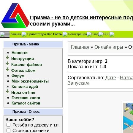
Призма - не по детски интересные по
своими руками...
Главная
Приветствую Вас
Гость
Регистрация
Вход
RSS
Призма - Меню
Главная
»
Онлайн игры
» О
»
Новости
Инструкции
В категории игр
:
3
Каталог файлов
Показано игр
:
1-3
Фотоальбом
»
Форум
Сортировать по
:
Дате
·
Назв
»
Мои эксперименты
Запускам
»
Копилка идей
Игры on-line
»
Гостевая книга
»
Каталог сайтов
Призма - Опрос
Ваше хобби?
Резьба по дереву и т.п.
Станкостроение и