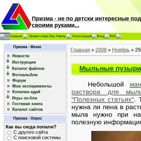
Призма - не по детски интересные по
своими руками...
Главная
Приветствую Вас
Гость
Регистрация
Вход
RSS
Призма - Меню
Главная
»
2008
»
Ноябрь
»
29
»
Новости
Инструкции
Мыльные пузыр
Каталог файлов
Фотоальбом
»
Форум
Небольшой
ма
»
Мои эксперименты
раствора для мыл
»
Копилка идей
Игры on-line
"Полезных статьях"
. 
»
Гостевая книга
нужна ли пена в раст
»
Каталог сайтов
мыла нужно при на
Призма - Опрос
полезную информаци
Как вы сюда попали?
С другого сайта
С поисковой системы