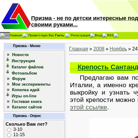
Призма - не по детски интересные по
своими руками...
Главная
Приветствую Вас
Гость
Регистрация
Вход
RSS
Призма - Меню
Главная
»
2008
»
Ноябрь
»
24
»
Новости
Инструкции
Крепость Сантан
Каталог файлов
Фотоальбом
Предлагаю вам пост
»
Форум
»
Италии, а именно кр
Мои эксперименты
»
Копилка идей
выкройку и узнать 
Игры on-line
этой крепости можно
»
Гостевая книга
этой ссылке
.
»
Каталог сайтов
Призма - Опрос
Сколько Вам лет?
3-10
11-15