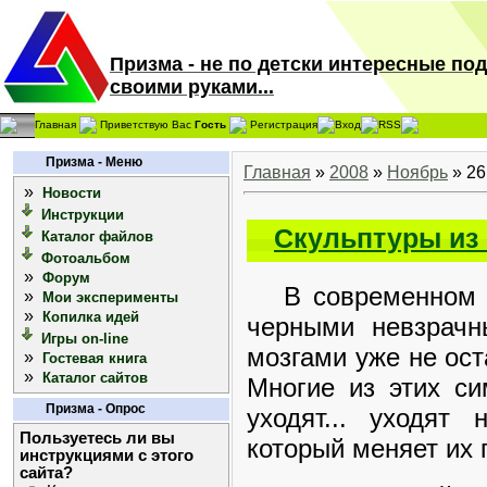
Призма - не по детски интересные по
своими руками...
Главная
Приветствую Вас
Гость
Регистрация
Вход
RSS
Призма - Меню
Главная
»
2008
»
Ноябрь
»
26
»
Новости
Инструкции
Скульптуры из
Каталог файлов
Фотоальбом
»
Форум
В современном м
»
Мои эксперименты
»
Копилка идей
черными невзрачн
Игры on-line
мозгами уже не ос
»
Гостевая книга
»
Каталог сайтов
Многие из этих с
Призма - Опрос
уходят... уходят
Пользуетесь ли вы
который меняет их 
инструкциями с этого
сайта?