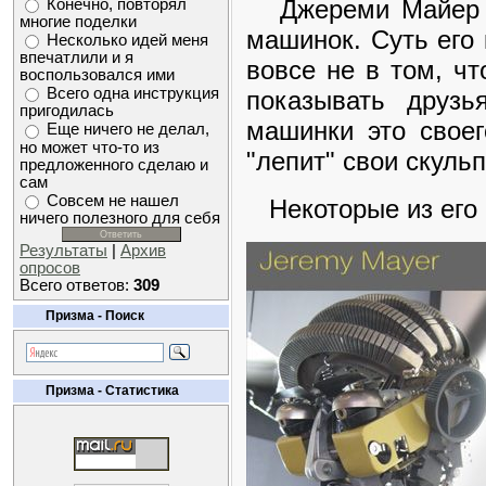
Джереми Майер - 
Конечно, повторял
многие поделки
машинок. Суть его
Несколько идей меня
впечатлили и я
вовсе не в том, чт
воспользовался ими
Всего одна инструкция
показывать друзь
пригодилась
машинки это своег
Еще ничего не делал,
но может что-то из
"лепит" свои скуль
предложенного сделаю и
сам
Совсем не нашел
Некоторые из его 
ничего полезного для себя
Результаты
|
Архив
опросов
Всего ответов:
309
Призма - Поиск
Призма - Статистика