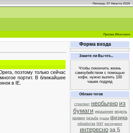
Пятница, 07 Августа 2026
Призма ВКонтакте
Форма входа
Знаете ли Вы что...
Чтобы покончить жизнь
Opera, поэтому только сейчас
самоубийством с помощью
кофе, нужно выпить 100
 многое портит. В ближайшее
чашек подряд
нок в IE.
Облако тегов
из
необычно
стреляет
бумаги
украшение
модель
физика
карвинг
резьба
пушка
пэт
обработка
инструмент
интересно
за 5