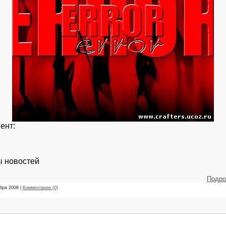
ент:
ы новостей
Подро
бря 2008
|
Комментарии (0)