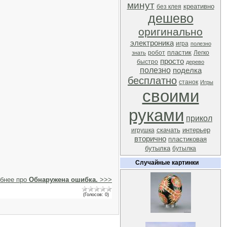
минут
креативно
без клея
дешево
оригинально
электроника
игра
полезно
пластик
робот
Легко
знать
просто
быстро
дерево
полезно
поделка
бесплатно
станок
Игры
своими
руками
прикол
скачать
интерьер
игрушка
вторично
пластиковая
бутылка
бутылка
Случайные картинки
бнее про
Обнаружена ошибка.
>>>
(Голосов: 0)