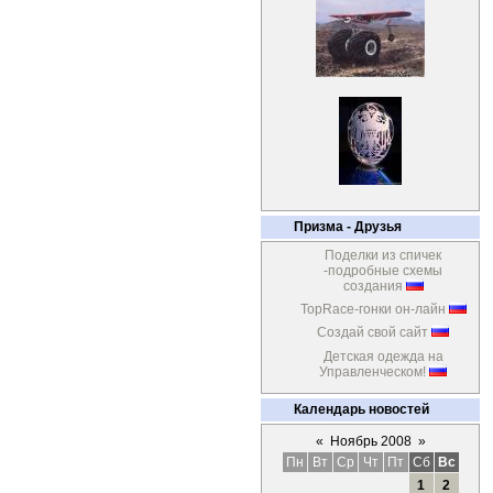
Призма - Друзья
Поделки из спичек
-подробные схемы
создания
TopRace-гонки он-лайн
Создай свой сайт
Детская одежда на
Управленческом!
Календарь новостей
«
Ноябрь 2008
»
Пн
Вт
Ср
Чт
Пт
Сб
Вс
1
2