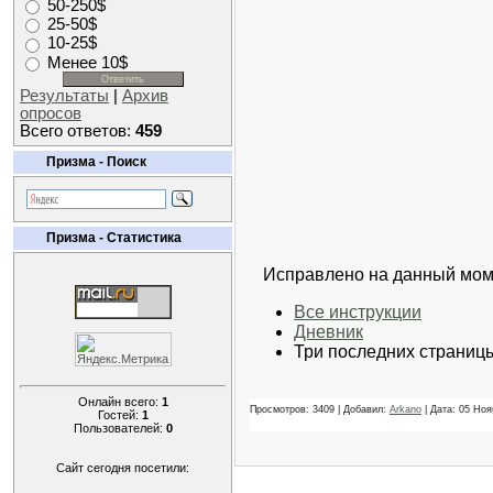
50-250$
25-50$
10-25$
Менее 10$
Результаты
|
Архив
опросов
Всего ответов:
459
Призма - Поиск
Призма - Статистика
Исправлено на данный мом
Все инструкции
Дневник
Три последних страниц
Онлайн всего:
1
Просмотров: 3409 | Добавил:
Arkano
| Дата:
05 Ноя
Гостей:
1
Пользователей:
0
Сайт сегодня посетили: