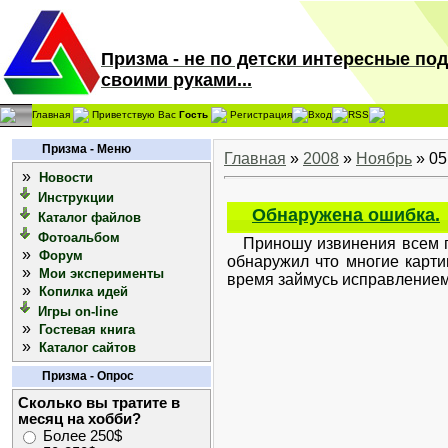
Призма - не по детски интересные по
своими руками...
Главная
Приветствую Вас
Гость
Регистрация
Вход
RSS
Призма - Меню
Главная
»
2008
»
Ноябрь
»
05
»
Новости
Инструкции
Обнаружена ошибка.
Каталог файлов
Фотоальбом
Приношу извинения всем поль
»
Форум
обнаружил что многие карти
»
Мои эксперименты
время займусь исправлением 
»
Копилка идей
Игры on-line
»
Гостевая книга
»
Каталог сайтов
Призма - Опрос
Сколько вы тратите в
месяц на хобби?
Более 250$