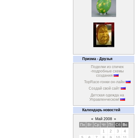
Призма - Друзья
Поделки из спичек
-подробные схемы
создания
TopRace-гонки он-лайн
Создай свой сайт
Детская одежда на
Управленческом!
Календарь новостей
«
Май 2008
»
Пн
Вт
Ср
Чт
Пт
Сб
Вс
1
2
3
4
5
6
7
8
9
10
11