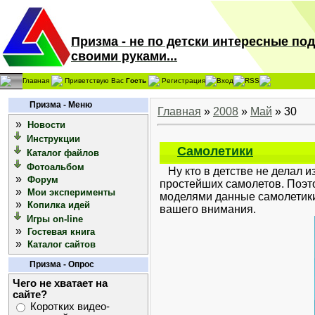
Призма - не по детски интересные по
своими руками...
Главная
Приветствую Вас
Гость
Регистрация
Вход
RSS
Призма - Меню
Главная
»
2008
»
Май
»
30
»
Новости
Инструкции
Самолетики
Каталог файлов
Фотоальбом
Ну кто в детстве не делал из
»
Форум
простейших самолетов. Поэто
»
Мои эксперименты
моделями данные самолетики 
»
Копилка идей
вашего внимания.
Игры on-line
»
Гостевая книга
»
Каталог сайтов
Призма - Опрос
Чего не хватает на
сайте?
Коротких видео-