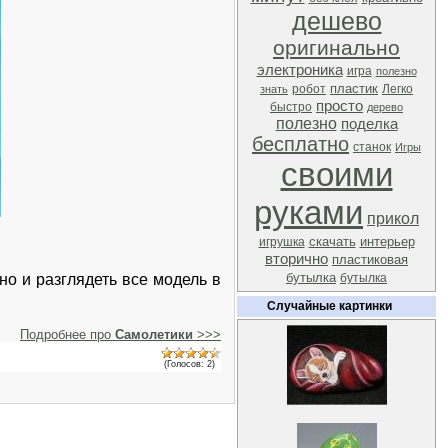
дешево
оригинально
электроника
игра
полезно
пластик
робот
Легко
знать
просто
быстро
дерево
полезно
поделка
бесплатно
станок
Игры
своими
руками
прикол
скачать
интерьер
игрушка
вторично
пластиковая
бутылка
но и разглядеть все модель в
бутылка
Случайные картинки
Подробнее про
Самолетики
>>>
(Голосов: 2)