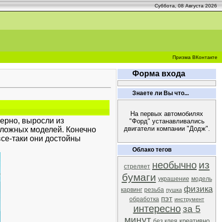
Суббота, 08 Августа 2026
Призма ВКонтакте
Форма входа
Знаете ли Вы что...
На первых автомобилях
верно, выросли из
"Форд" устанавливались
двигатели компании "Додж".
сложных моделей. Конечно
се-таки они достойны
Облако тегов
из
необычно
стреляет
бумаги
украшение
модель
физика
карвинг
резьба
пушка
пэт
обработка
инструмент
интересно
за 5
минут
креативно
без клея