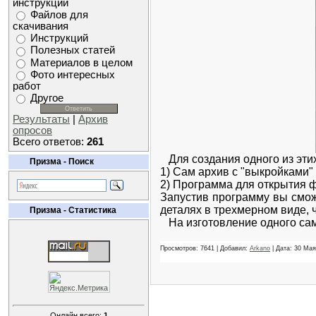
инструкций
Файлов для
скачивания
Инструкций
Полезных статей
Материалов в целом
Фото интересных
работ
Другое
Результаты
|
Архив
опросов
Всего ответов:
261
Для создания одного из этих
Призма - Поиск
1) Сам архив с "выкройками"
2) Программа для открытия ф
Запустив программу вы сможе
деталях в трехмерном виде, ч
Призма - Статистика
На изготовление одного само
Просмотров: 7641 | Добавил:
Arkano
| Дата:
30 Мая
Онлайн всего:
1