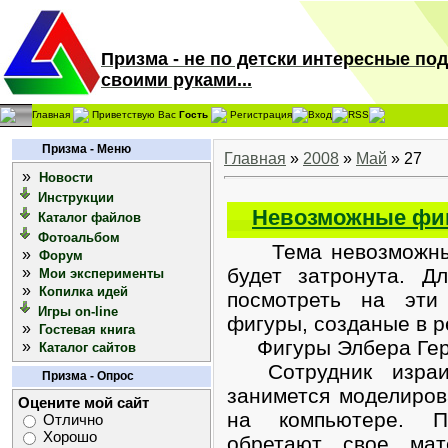
Призма - не по детски интересные по
своими руками...
Главная
Приветствую Вас
Гость
Регистрация
Вход
RSS
Призма - Меню
Главная
»
2008
»
Май
»
27
»
Новости
Инструкции
Невозможные фиг
Каталог файлов
Фотоальбом
Тема невозможных 
»
Форум
»
будет затронута. Д
Мои эксперименты
»
Копилка идей
посмотреть на эти
Игры on-line
фигуры, созданые в р
»
Гостевая книга
Фигуры Элбера Гер
»
Каталог сайтов
Сотрудник израиль
Призма - Опрос
занимется моделиро
Оцените мой сайт
на компьютере. П
Отлично
Хорошо
обретают свое мат