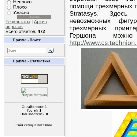
Неплохо
помощи трехмерных п
Плохо
Stratasys. Здесь
Ужасно
невозможных фигу
Результаты
|
Архив
опросов
трехмерных принт
Всего ответов:
472
Гершона можн
Призма - Поиск
http://www.cs.technion.
Призма - Статистика
Онлайн всего:
1
Гостей:
1
Пользователей:
0
Сайт сегодня посетили: