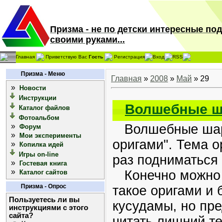
Призма - не по детски интересные по
своими руками...
Главная
Приветствую Вас
Гость
Регистрация
Вход
RSS
Призма - Меню
Главная
»
2008
»
Май
»
29
»
Новости
Инструкции
Волшебные ш
Каталог файлов
Фотоальбом
»
Волшебные шары
Форум
»
Мои эксперименты
оригами". Тема о
»
Копилка идей
Игры on-line
раз подниматься
»
Гостевая книга
»
Конечно можно б
Каталог сайтов
Призма - Опрос
такое оригами и 
Пользуетесь ли вы
кусудамы, но пре
инструкциями с этого
сайта?
читать лишний те