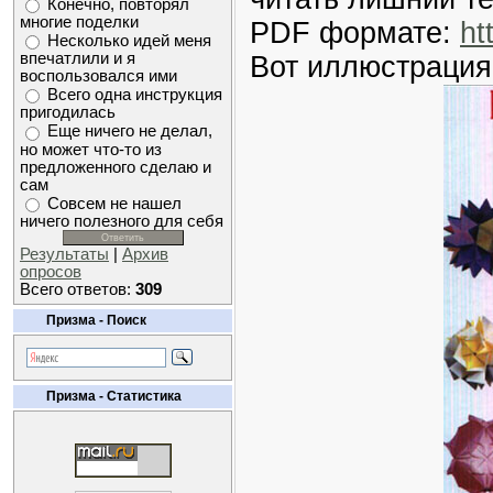
Конечно, повторял
многие поделки
PDF формате:
ht
Несколько идей меня
впечатлили и я
Вот иллюстрация 
воспользовался ими
Всего одна инструкция
пригодилась
Еще ничего не делал,
но может что-то из
предложенного сделаю и
сам
Совсем не нашел
ничего полезного для себя
Результаты
|
Архив
опросов
Всего ответов:
309
Призма - Поиск
Призма - Статистика