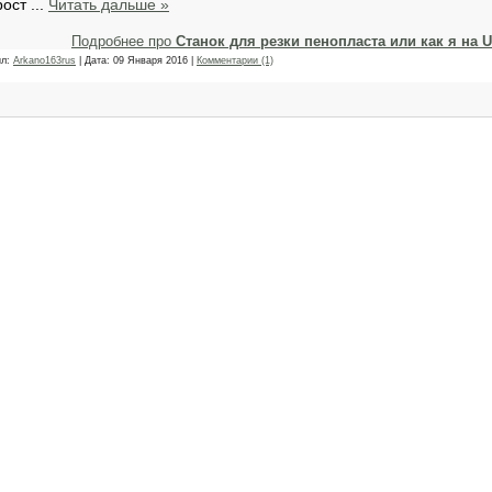
рост
...
Читать дальше »
Подробнее про
Станок для резки пенопласта или как я на 
ил:
Arkano163rus
| Дата:
09 Января 2016
|
Комментарии (1)