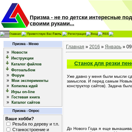
Призма - не по детски интересные по
своими руками...
Главная
Приветствую Вас
Гость
Регистрация
Вход
RSS
Призма - Меню
Главная
»
2016
»
Январь
»
09
»
Новости
Инструкции
Станок для резки пен
Каталог файлов
Фотоальбом
»
Форум
Уже давно у меня были мысли сд
»
Мои эксперименты
замыслов. И перед самым Новым
»
конструктор сайтов). Задача был
Копилка идей
Игры on-line
»
Гостевая книга
»
Каталог сайтов
Призма - Опрос
Ваше хобби?
Резьба по дереву и т.п.
До Нового Года я еще вынашивал
Станкостроение и