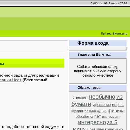
Суббота, 08 Августа 2026
Призма ВКонтакте
Форма входа
Знаете ли Вы что...
..
Собаки, обнюхав след,
понимают в какую сторону
стойной задачи для реализации
бежало животное
мпании Ucoz
(Бесплатный
Облако тегов
из
необычно
стреляет
бумаги
украшение
модель
физика
карвинг
резьба
пушка
пэт
обработка
инструмент
интересно
за 5
го подобного по своей задумке в
минут
креативно
без клея