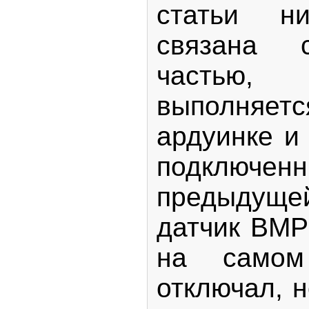
статьи н
связана 
частью
выполняет
ардуинке и
подкл
предыдущей
датчик BMP
на само
отключал, н