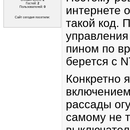
Гостей:
2
интернете 
Пользователей:
0
Сайт сегодня посетили:
такой код. 
управлени
пином по в
берется с 
Конкретно 
включением
рассады огу
самому не 
выключател