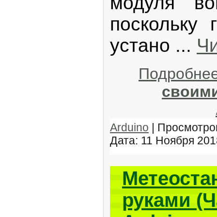
модуля во
поскольку 
устано
...
Чи
Подробне
своими
Arduino
| Просмотров
Дата:
11 Ноября 201
Метеоста
руками (Ч