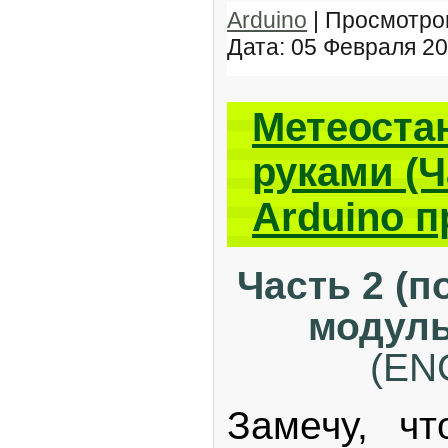
Arduino
| Просмотров
Дата:
05 Февраля 2
Метеоста
руками (Ч
Arduino п
Часть 2 (
модул
(EN
Замечу, чт