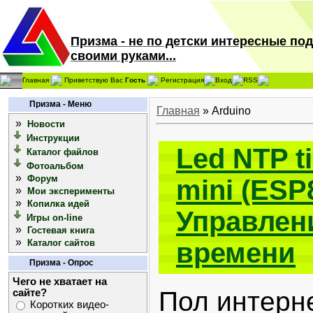
Призма - не по детски интересные по
своими руками...
Главная
Приветствую Вас
Гость
Регистрация
Вход
RSS
Призма - Меню
Главная
»
Arduino
»
Новости
Инструкции
Led NTP 
Каталог файлов
Фотоальбом
»
Форум
mini (ESP8
»
Мои эксперименты
»
Копилка идей
Управлен
Игры on-line
»
Гостевая книга
»
Каталог сайтов
времени
Призма - Опрос
Чего не хватает на
Пол интерн
сайте?
Коротких видео-