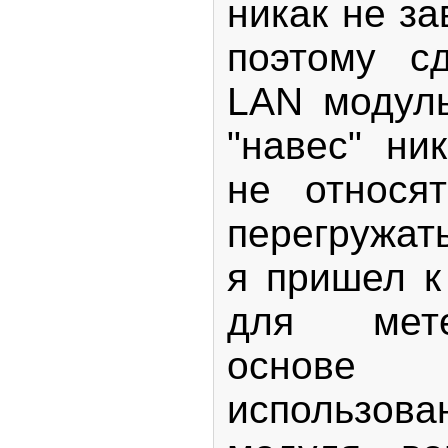
никак не за
поэтому с
LAN модул
"навес" ни
не относя
перегружат
я пришел к
для мет
основе
использов