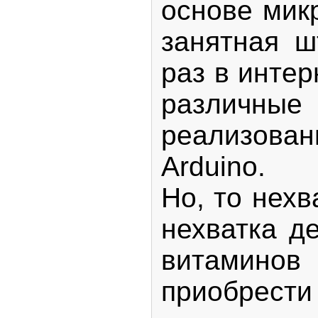
основе мик
занятная ш
раз в инте
различн
реализова
Arduino.
Но, то нехв
нехватка де
витаминов
приобрести 