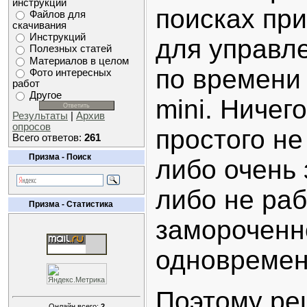
инструкций
поисках пр
Файлов для
скачивания
Инструкций
для управл
Полезных статей
Материалов в целом
по времени
Фото интересных
работ
Другое
mini. Ничег
Результаты
|
Архив
опросов
простого не
Всего ответов:
261
Призма - Поиск
либо очень
либо не раб
Призма - Статистика
замороченн
одновремен
Поэтому реш
Онлайн всего:
2