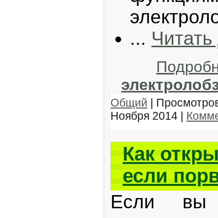
электроло
...
Читать
Подроб
электролоб
Общий
| Просмотров
Ноября 2014
|
Комме
Как откры
если пор
Если вы