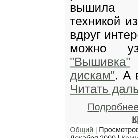
вышила 
техникой из
вдруг интер
можно уз
"Вышивка"
дискам"
. А
Читать дал
Подробне
к
Общий
| Просмотров