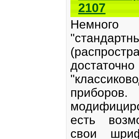
2107
Немного
"стандартн
(распрост
достаточн
"классико
приб
модифицир
есть возм
свои шри