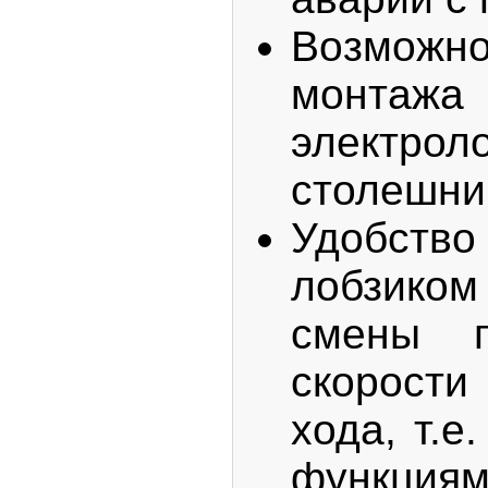
Возмож
монтаж
электр
столешни
Удобст
лобзик
смены п
скорост
хода, т.е
функ