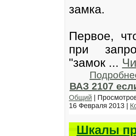
замка.
Первое, чт
при запр
"замок
...
Чи
Подробне
ВАЗ 2107 есл
Общий
| Просмотров
16 Февраля 2013
|
К
Шкалы пр