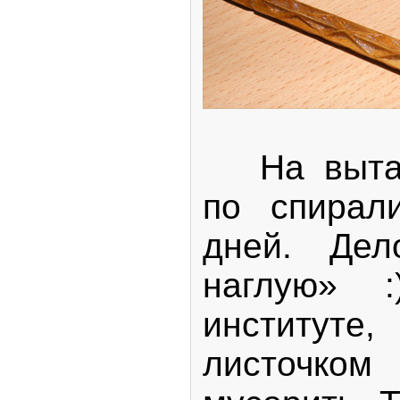
На вытач
по спирал
дней. Дел
наглую» 
институте
листочком