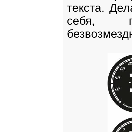
текста. Дел
себя, п
безвозмездн