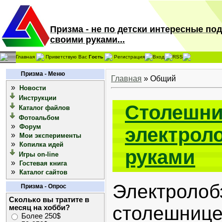
Призма - не по детски интересные по
своими руками...
Главная
Приветствую Вас
Гость
Регистрация
Вход
RSS
Призма - Меню
Главная
»
Общий
»
Новости
Инструкции
Столешни
Каталог файлов
Фотоальбом
»
Форум
электрол
»
Мои эксперименты
»
Копилка идей
руками
Игры on-line
»
Гостевая книга
»
Каталог сайтов
Электроло
Призма - Опрос
Сколько вы тратите в
столешниц
месяц на хобби?
Более 250$