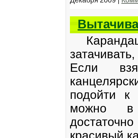
Декабря 2009
|
Комм
Вытачива
Карандаши
затачивать
Если взя
канцеляр
подойти к 
можно в 
достаточ
красивый к