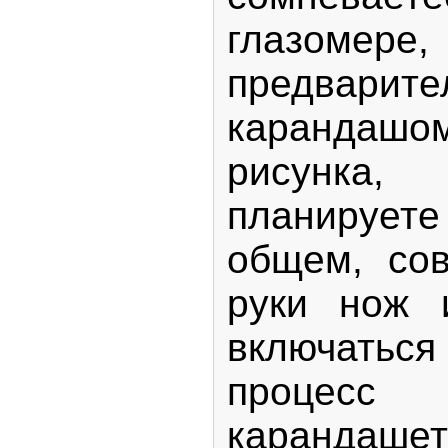
глазом
предварите
карандашо
рисунк
планируе
общем, со
руки нож 
включать
про
карандашето