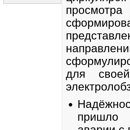
просм
сформиро
представле
направлении
сформулир
для свое
электролобз
Надёжно
пришло 
аварии с