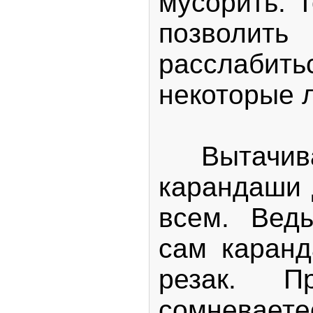
мусорить. Т
позвол
расслабить
некоторые 
Вытачиват
карандаши 
всем. Вед
сам каранд
резак. П
сомнева