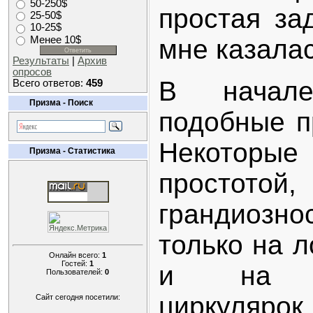
50-250$
простая за
25-50$
10-25$
Менее 10$
мне казалас
Результаты
|
Архив
опросов
В начал
Всего ответов:
459
Призма - Поиск
подобные п
Некоторы
Призма - Статистика
простотой,
грандиозно
только на л
Онлайн всего:
1
Гостей:
1
и на пр
Пользователей:
0
циркуляро
Сайт сегодня посетили: