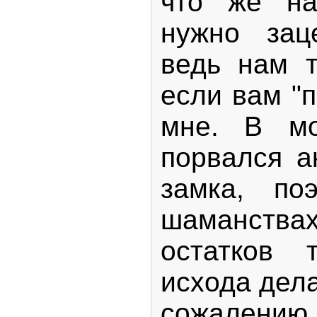
что же н
нужно зац
ведь нам т
если вам "п
мне. В мо
порвался а
замка, по
шаманств
остатков 
исхода дела
сожален