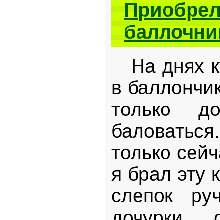
Приобрел
баллочни
На днях ку
в баллончик
только д
баловать
только сейч
я брал эту 
слепок ру
дочурки,