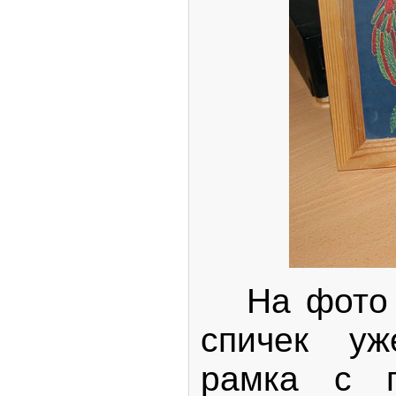
На фото и
спичек у
рамка с п