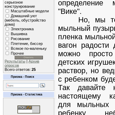
определение 
серьезное
конструирование
"Вике".
Масштабные модели
Домашний уют
Но, мы то с
(мебель, обустройство
дома)
мыльный пузырь
Электроника
Вышивка
пленка мыльной
Рисование
вагон радости 
Плетение, биссер
Всякое по-маленьку
можно просто
Прочее
детских игрушек
Результаты
|
Архив
опросов
раствор, но вед
Всего ответов:
25
Призма - Поиск
с ребенком буде
Так давайте 
настоящему ка
Призма - Статистика
для мыльных 
ребенку не