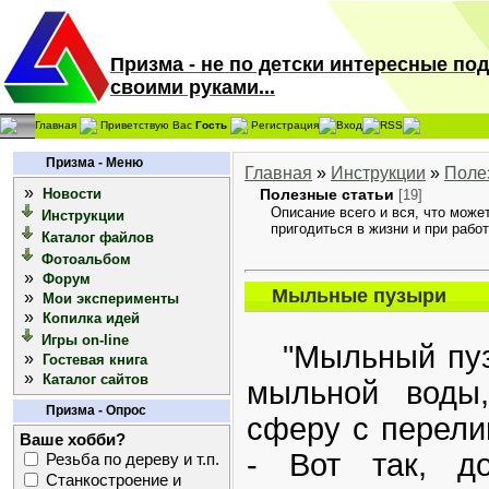
Призма - не по детски интересные по
своими руками...
Главная
Приветствую Вас
Гость
Регистрация
Вход
RSS
Призма - Меню
Главная
»
Инструкции
»
Поле
»
Новости
Полезные статьи
[19]
Описание всего и вся, что може
Инструкции
пригодиться в жизни и при работ
Каталог файлов
Фотоальбом
»
Форум
Мыльные пузыри
»
Мои эксперименты
»
Копилка идей
Игры on-line
"Мыльный пузы
»
Гостевая книга
»
Каталог сайтов
мыльной воды,
Призма - Опрос
сферу с перели
Ваше хобби?
- Вот так, до
Резьба по дереву и т.п.
Станкостроение и