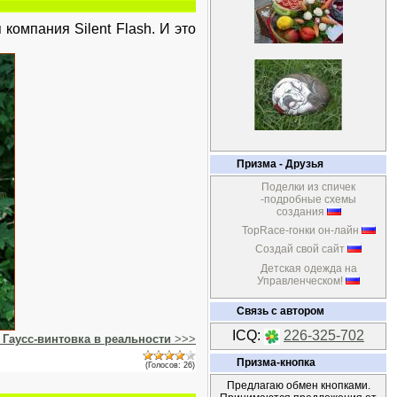
компания Silent Flash. И это
Призма - Друзья
Поделки из спичек
-подробные схемы
создания
TopRace-гонки он-лайн
Создай свой сайт
Детская одежда на
Управленческом!
Связь с автором
ICQ:
226-325-702
о
Гаусс-винтовка в реальности
>>>
Призма-кнопка
(Голосов: 26)
Предлагаю обмен кнопками.