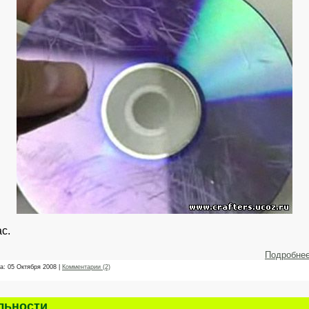
с.
Подробне
та:
05 Октября 2008
|
Комментарии (2)
альности