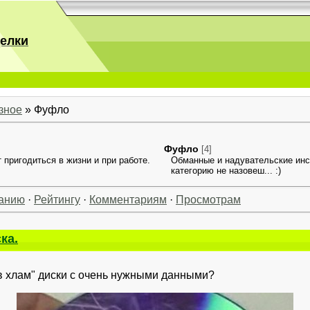
делки
зное
» Фуфло
Фуфло
[4]
 пригодиться в жизни и при работе.
Обманные и надувательские инс
категорию не назовеш... :)
анию
·
Рейтингу
·
Комментариям
·
Просмотрам
ка.
 хлам" диски с очень нужными данными?