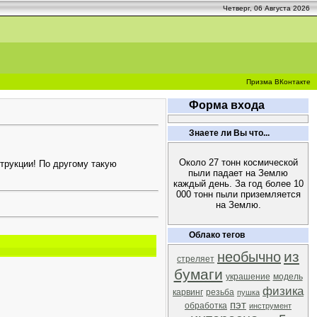
Четверг, 06 Августа 2026
Призма ВКонтакте
Форма входа
Знаете ли Вы что...
Около 27 тонн космической
трукции! По другому такую
пыли падает на Землю
каждый день. За год более 10
000 тонн пыли приземляется
на Землю.
Облако тегов
из
необычно
стреляет
бумаги
украшение
модель
физика
карвинг
резьба
пушка
пэт
обработка
инструмент