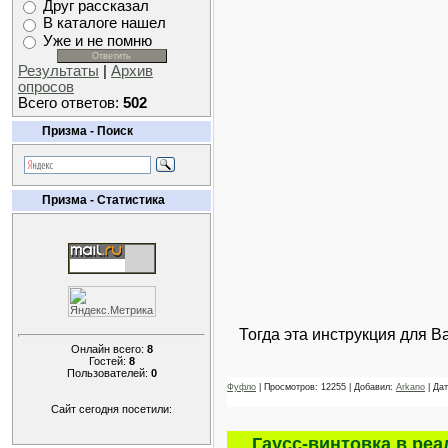
Друг рассказал
В каталоге нашел
Уже и не помню
Результаты
|
Архив
опросов
Всего ответов:
502
Призма - Поиск
Призма - Статистика
Тогда эта инструкция для Ва
Онлайн всего:
8
Гостей:
8
Пользователей:
0
Фуфло
| Просмотров: 12255 | Добавил:
Arkano
| Да
Сайт сегодня посетили:
Гаусс-винтовка в ре