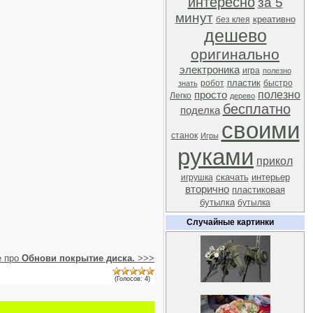
интересно
за 5
минут
креативно
без клея
дешево
оригинально
электроника
игра
полезно
пластик
робот
быстро
знать
полезно
просто
Легко
дерево
бесплатно
поделка
своими
станок
Игры
руками
прикол
скачать
интерьер
игрушка
вторично
пластиковая
бутылка
бутылка
Случайные картинки
е про
Обнови покрытие диска.
>>>
(Голосов: 4)