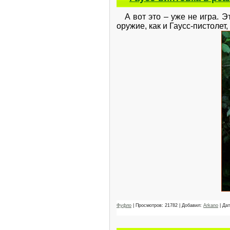
А вот это – уже не игра. Эт
оружие, как и Гаусс-пистолет
Фуфло
| Просмотров: 21782 | Добавил:
Arkano
| Да