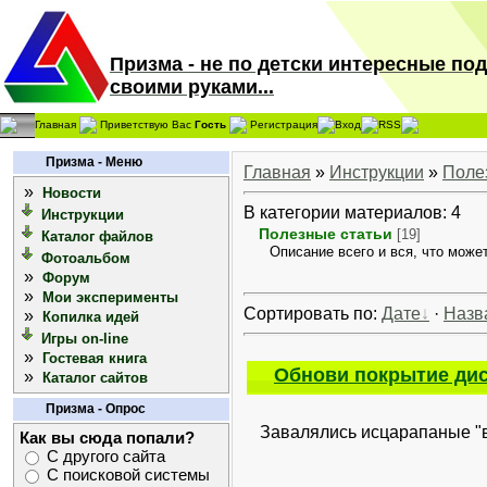
Призма - не по детски интересные по
своими руками...
Главная
Приветствую Вас
Гость
Регистрация
Вход
RSS
Призма - Меню
Главная
»
Инструкции
»
Поле
»
Новости
В категории материалов: 4
Инструкции
Полезные статьи
[19]
Каталог файлов
Описание всего и вся, что может
Фотоальбом
»
Форум
»
Мои эксперименты
Сортировать по:
Дате
·
Назв
»
Копилка идей
Игры on-line
»
Гостевая книга
Обнови покрытие дис
»
Каталог сайтов
Призма - Опрос
Завалялись исцарапаные "в
Как вы сюда попали?
С другого сайта
С поисковой системы