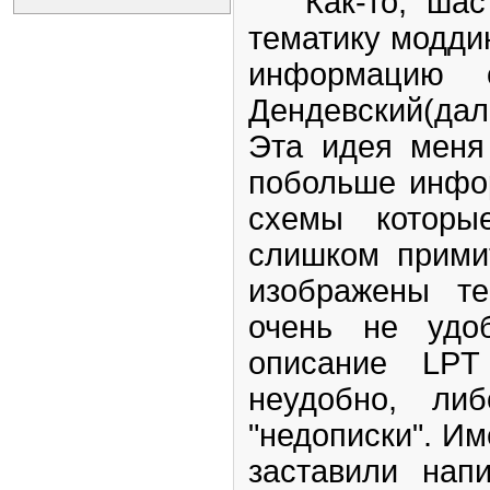
Как-то, шаст
тематику моддин
информацию 
Дендевский(дал
Эта идея меня
побольше инфор
схемы которы
слишком прими
изображены те
очень не удоб
описание LPT
неудобно, ли
"недописки". Им
заставили нап