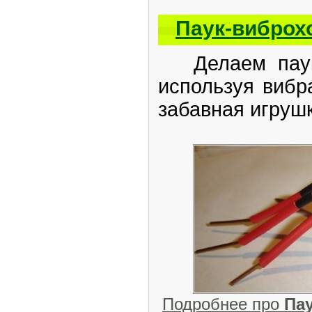
Паук-виброх
Делаем паука
используя вибр
забавная игруш
Подробнее про
Па