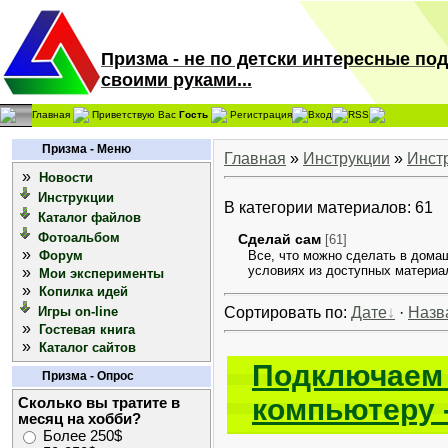
Призма - не по детски интересные по
своими руками...
Главная
Приветствую Вас
Гость
Регистрация
Вход
RSS
Призма - Меню
Главная
»
Инструкции
»
Инст
»
Новости
Инструкции
В категории материалов: 61
Каталог файлов
Фотоальбом
Сделай сам
[61]
»
Форум
Все, что можно сделать в дома
условиях из доступных материа
»
Мои эксперименты
»
Копилка идей
Игры on-line
Сортировать по:
Дате
·
Назв
»
Гостевая книга
»
Каталог сайтов
Подключаем 
Призма - Опрос
компьютеру 
Сколько вы тратите в
месяц на хобби?
Более 250$