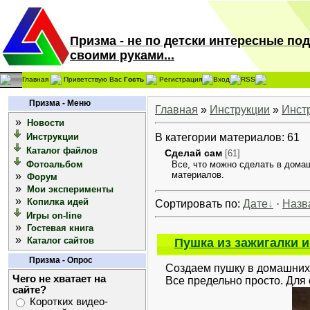
Призма - не по детски интересные по
своими руками...
Главная
Приветствую Вас
Гость
Регистрация
Вход
RSS
Призма - Меню
Главная
»
Инструкции
»
Инст
»
Новости
Инструкции
В категории материалов: 61
Каталог файлов
Сделай сам
[61]
Фотоальбом
Все, что можно сделать в дома
материалов.
»
Форум
»
Мои эксперименты
»
Копилка идей
Сортировать по:
Дате
·
Назв
Игры on-line
»
Гостевая книга
»
Каталог сайтов
Пушка из зажигалки 
Призма - Опрос
Создаем пушку в домашних у
Чего не хватает на
Все предельно просто. Для с
сайте?
Коротких видео-