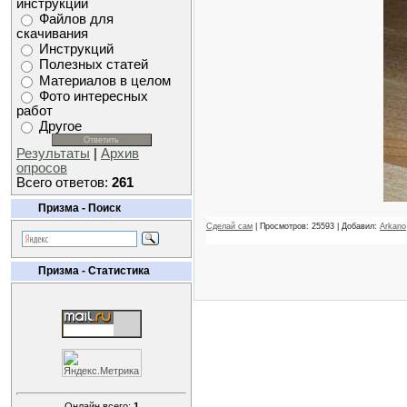
инструкций
Файлов для
скачивания
Инструкций
Полезных статей
Материалов в целом
Фото интересных
работ
Другое
Результаты
|
Архив
опросов
Всего ответов:
261
Призма - Поиск
Сделай сам
| Просмотров: 25593 | Добавил:
Arkano
Призма - Статистика
Онлайн всего:
1