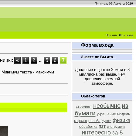
Пятница, 07 Августа 2026
Призма ВКонтакте
Форма входа
Знаете ли Вы что...
аницы:
«
1
2
...
5
6
7
Давление в центре Земли в 3
. Минимум текста - максимум
миллиона раз выше, чем
давление в земной
атмосфере.
Облако тегов
из
необычно
стреляет
бумаги
украшение
модель
физика
карвинг
резьба
пушка
пэт
обработка
инструмент
интересно
за 5