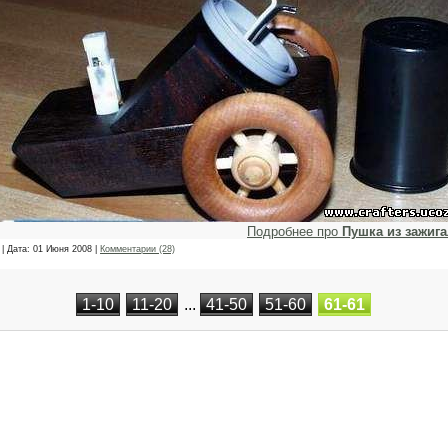
Подробнее про
Пушка из зажиг
| Дата:
01 Июня 2008
|
Комментарии (28)
1-10
11-20
...
41-50
51-60
61-61