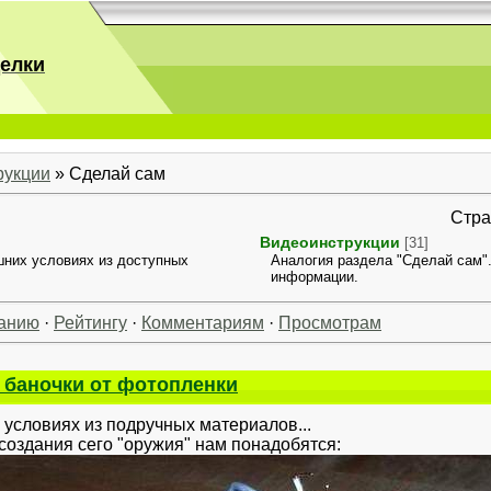
делки
рукции
» Сделай сам
Стр
Видеоинструкции
[31]
шних условиях из доступных
Аналогия раздела "Сделай сам"
информации.
анию
·
Рейтингу
·
Комментариям
·
Просмотрам
и баночки от фотопленки
словиях из подручных материалов...
оздания сего "оружия" нам понадобятся: