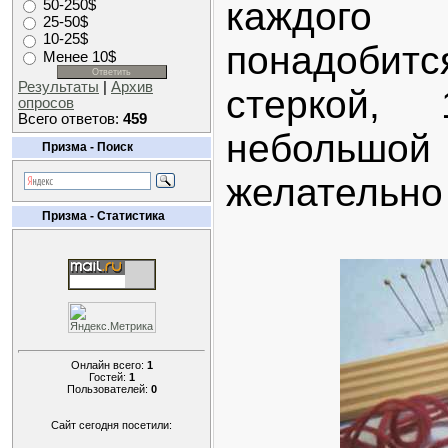
каждого
50-250$
25-50$
10-25$
понадобитс
Менее 10$
Результаты
|
Архив
стеркой,
опросов
Всего ответов:
459
небольшой
Призма - Поиск
желательно 
Призма - Статистика
Онлайн всего:
1
Гостей:
1
Пользователей:
0
Сайт сегодня посетили: