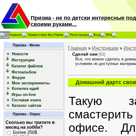
Призма - не по детски интересные по
своими руками...
Главная
Приветствую Вас
Гость
Регистрация
Вход
RSS
Призма - Меню
Главная
»
Инструкции
»
Инст
»
Новости
Сделай сам
[61]
Все, что можно сделать в дома
Инструкции
условиях из доступных материа
Каталог файлов
Фотоальбом
»
Форум
Домашний дартс свои
»
Мои эксперименты
»
Копилка идей
Игры on-line
Такую з
»
Гостевая книга
»
Каталог сайтов
смастерит
Призма - Опрос
Сколько вы тратите в
офисе. Дл
месяц на хобби?
Более 250$