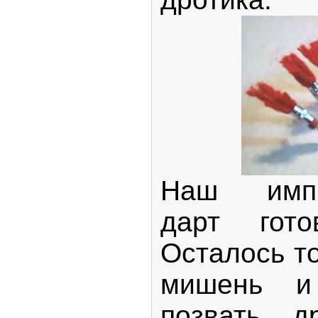
Наш импр
дарт гот
Осталось т
мишень и
позвать д