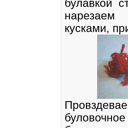
булавкой с
нарезае
кусками, пр
Провздев
буловочное