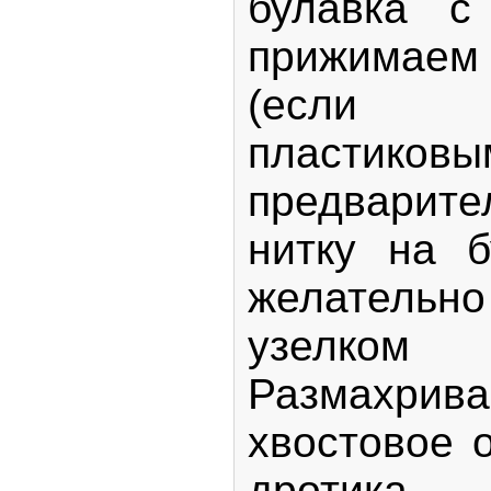
булавка с
прижимаем
(если 
пластико
предварит
нитку на б
желательно
узелком
Размахрива
хвостовое 
дротика.