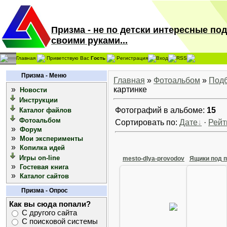
Призма - не по детски интересные по
своими руками...
Главная
Приветствую Вас
Гость
Регистрация
Вход
RSS
Призма - Меню
Главная
»
Фотоальбом
»
Под
»
картинке
Новости
Инструкции
Фотографий в альбоме:
15
Каталог файлов
Фотоальбом
Сортировать по:
Дате
·
Рейт
»
Форум
»
Мои эксперименты
»
Копилка идей
Игры on-line
mesto-dlya-provodov
Ящики под 
»
Гостевая книга
»
Каталог сайтов
28
24 Сентября 2013
Призма - Опрос
Ящики под п
Великолепное решение укладки
решение д
Как вы сюда попали?
вечно запутывающихся проводов
особо ну
для бесчисленного количества
С другого сайта
доступно
гаджетов
С поисковой системы