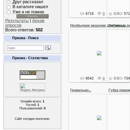
Arkano
Друг рассказал
В каталоге нашел
Уже и не помню
6716
0
0.0
571
Результаты
|
Архив
опросов
Необычное решение для праздника
Всего ответов:
502
Призма - Поиск
31 Октября 2012
26 
Необычное решение для праздника
Забавны
- прикрепить фотографии к
пласт
шарикам с гелием.
Призма - Статистика
Arkano
8542
0
0.0
734
Гениально...
Губка помо
Онлайн всего:
1
Гостей:
1
Пользователей:
0
07 Октября 2012
28 С
Гениально...
Гу
Сайт сегодня посетили:
Arkano