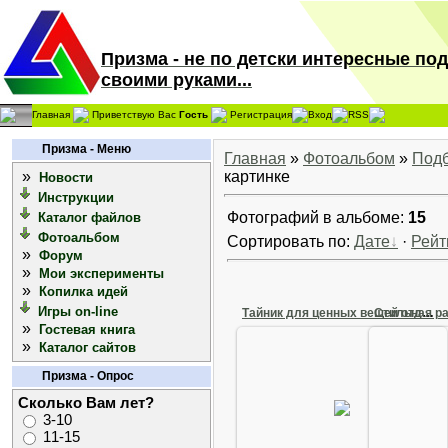
Призма - не по детски интересные по
своими руками...
Главная
Приветствую Вас
Гость
Регистрация
Вход
RSS
Призма - Меню
Главная
»
Фотоальбом
»
Под
»
картинке
Новости
Инструкции
Фотографий в альбоме:
15
Каталог файлов
Фотоальбом
Сортировать по:
Дате
·
Рейт
»
Форум
»
Мои эксперименты
»
Копилка идей
Игры on-line
Тайник для ценных вещей отдыхающим.
»
Гостевая книга
»
Каталог сайтов
Призма - Опрос
26 Сентября 2012
26 С
Сколько Вам лет?
Тайник для ценных вещей
Стильная
отдыхающим.
3-10
11-15
Arkano