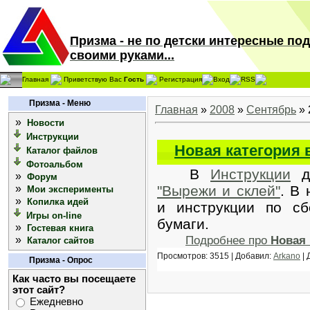
Призма - не по детски интересные по
своими руками...
Главная
Приветствую Вас
Гость
Регистрация
Вход
RSS
Призма - Меню
Главная
»
2008
»
Сентябрь
»
»
Новости
Инструкции
Новая категория 
Каталог файлов
Фотоальбом
В
Инструкции
до
»
Форум
»
"Вырежи и склей"
. В
Мои эксперименты
»
Копилка идей
и инструкции по сб
Игры on-line
бумаги.
»
Гостевая книга
»
Подробнее про
Новая 
Каталог сайтов
Просмотров: 3515 | Добавил:
Arkano
| 
Призма - Опрос
Как часто вы посещаете
этот сайт?
Ежедневно