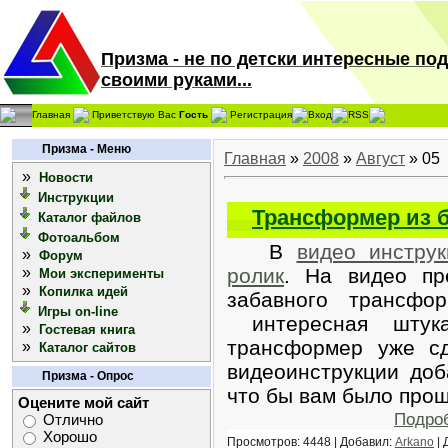
Призма - не по детски интересные по
своими руками...
Главная
Приветствую Вас
Гость
Регистрация
Вход
RSS
Призма - Меню
Главная
»
2008
»
Август
»
05
»
Новости
Инструкции
Трансформер из 
Каталог файлов
Фотоальбом
В
видео инструк
»
Форум
»
ролик
. На видео пр
Мои эксперименты
»
Копилка идей
забавного трансфо
Игры on-line
интересная штука
»
Гостевая книга
трансформер уже с
»
Каталог сайтов
видеоинструкции доб
Призма - Опрос
что бы вам было прощ
Оцените мой сайт
Подро
Отлично
Хорошо
Просмотров: 4448 | Добавил:
Arkano
| 